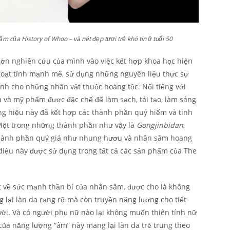
m của History of Whoo – và nét đẹp tươi trẻ khó tin ở tuổi 50
lớn nghiên cứu của mình vào việc kết hợp khoa học hiện
ó hoạt tính mạnh mẽ, sử dụng những nguyên liệu thực sự
nh cho những nhân vật thuộc hoàng tộc. Nổi tiếng với
 và mỹ phẩm được đặc chế để làm sạch, tái tạo, làm sáng
ng hiệu này đã kết hợp các thành phần quý hiếm và tinh
Một trong những thành phần như vậy là
Gongjinbidan
,
thành phần quý giá như nhung hươu và nhân sâm hoang
 diệu này được sử dụng trong tất cả các sản phẩm của The
t về sức mạnh thần bí của nhân sâm, được cho là không
g lại làn da rạng rỡ mà còn truyền năng lượng cho tiết
ười. Và có người phụ nữ nào lại không muốn thiên tính nữ
của năng lượng “âm” này mang lại làn da trẻ trung theo