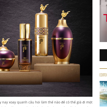
EDITO
y nay xoay quanh câu hỏi làm thế nào để có thể già đi một