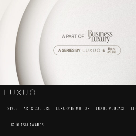
STYLE
ART & CULTURE
LUXURY IN MOTION
LUXUO VODCAST
LI
LUXUO ASIA AWARDS