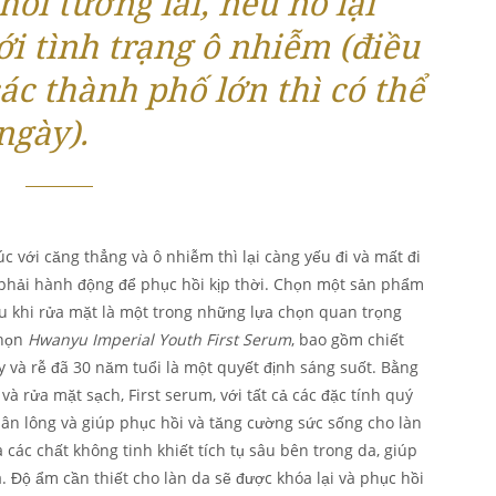
hỏi tương lai, nếu nó lại
ới tình trạng ô nhiễm (điều
ác thành phố lớn thì có thể
ngày).
c với căng thẳng và ô nhiễm thì lại càng yếu đi và mất đi
 phải hành động để phục hồi kịp thời. Chọn một sản phẩm
u khi rửa mặt là một trong những lựa chọn quan trọng
chọn
Hwanyu Imperial Youth First Serum
, bao gồm chiết
ây và rễ đã 30 năm tuổi là một quyết định sáng suốt. Bằng
và rửa mặt sạch, First serum, với tất cả các đặc tính quý
hân lông và giúp phục hồi và tăng cường sức sống cho làn
 các chất không tinh khiết tích tụ sâu bên trong da, giúp
 Độ ẩm cần thiết cho làn da sẽ được khóa lại và phục hồi