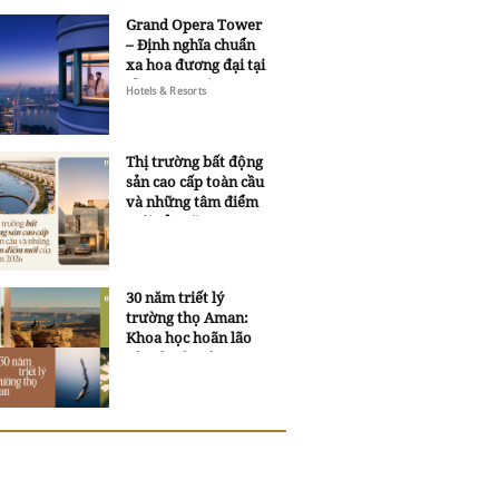
Grand Opera Tower
– Định nghĩa chuẩn
xa hoa đương đại tại
Sheraton Saigon
Hotels & Resorts
Grand Opera Hotel
Thị trường bất động
sản cao cấp toàn cầu
và những tâm điểm
mới của năm 2026
30 năm triết lý
trường thọ Aman:
Khoa học hoãn lão
và trí tuệ ngàn xưa