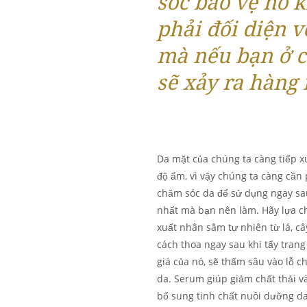
sóc bảo vệ nó k
phải đối diện v
mà nếu bạn ở c
sẽ xảy ra hàng 
Da mặt của chúng ta càng tiếp xú
độ ẩm, vì vậy chúng ta càng cần
chăm sóc da để sử dụng ngay sa
nhất mà bạn nên làm. Hãy lựa 
xuất nhân sâm tự nhiên từ ​​lá, c
cách thoa ngay sau khi tẩy trang 
giá của nó, sẽ thấm sâu vào lỗ c
da. Serum giúp giảm chất thải và
bổ sung tinh chất nuôi dưỡng da.