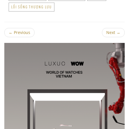
LỐI SỐNG THƯỢNG LƯU
←
Previous
Next
→