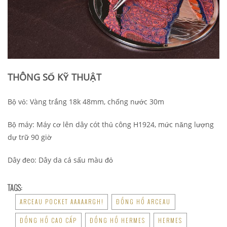
THÔNG SỐ KỸ THUẬT
Bộ vỏ: Vàng trắng 18k 48mm, chống nước 30m
Bộ máy: Máy cơ lên dây cót thủ công H1924, mức năng lượng
dự trữ 90 giờ
Dây đeo: Dây da cá sấu màu đỏ
TAGS:
ARCEAU POCKET AAAAARGH!
ĐỒNG HỒ ARCEAU
ĐỒNG HỒ CAO CẤP
ĐỒNG HỒ HERMES
HERMES