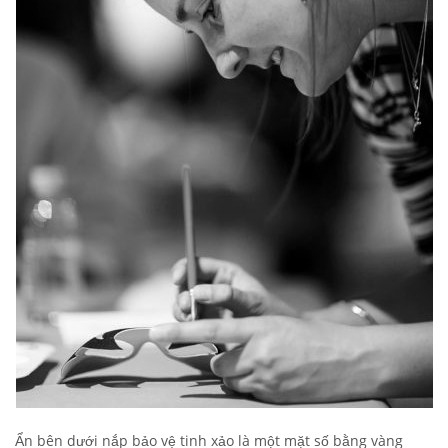
Ẩn bên dưới nắp bảo vệ tinh xảo là một mặt số bằng vàng