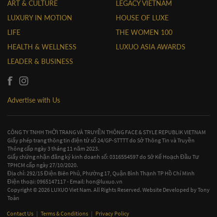
ART & CULTURE
LEGACY VIETNAM
LUXURY IN MOTION
HOUSE OF LUXE
LIFE
THE WOMEN 100
HEALTH & WELLNESS
LUXUO ASIA AWARDS
LEADER & BUSINESS
Advertise with Us
CÔNG TY TNHH THỜI TRANG VÀ TRUYỀN THÔNG FACE & STYLE REPUBLIK VIETNAM
Giấy phép trang thông tin điện tử số 24/GP-STTTT do Sở Thông Tin và Truyền
Thông cấp ngày 3 tháng 11 năm 2023.
Giấy chứng nhận đăng ký kinh doanh số: 0316554597 do Sở Kế Hoạch Đầu Tư
TPHCM cấp ngày 27/10/2020.
Địa chỉ: 292/15 Điện Biên Phủ, Phường 17, Quận Bình Thạnh TP Hồ Chí Minh
Điện thoại: 0965147117 - Email:
hon@luxuo.vn
Copyright © 2026 LUXUO Viet Nam. All Rights Reserved. Website Developed by
Tony
Toàn
Contact Us
|
Terms & Conditions
|
Privacy Policy