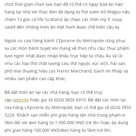
chút thời gian chọn lựa, bạn đã có thể có ngay bữa ăn hảo
hạng tại nhà với thực đơn đa dạng từ thịt sườn bò Wagyu nấu
chậm 12 giờ, cá hồi Scotland áp chảo, các món mỳ Ý, soup,
salad đến những món ăn Việt Nam được chế biến cầu kỳ.
Ngoài ra, cửa hàng bánh L’Epicerie du Metropole cũng phục
vụ các món bánh tuyệt vời mang về theo nhu cầu; thực phẩm
tươi ngon nhất được nhập khẩu trực tiếp từ châu Âu và Úc
như các loại thịt chất lượng cao, thịt nguội, xúc xích, hải sản,
phô mai thương hiệu Les Freres Marchand, bánh mì Pháp và
nhiều sản phẩm cao cấp khác.
Để đặt món ăn tại các nhà hàng, bạn có thể truy
cập
website
hoặc gọi số (024) 3826 6919. Để đặt các món tại
cửa hàng L’Epicerie du Metropole, bạn có thể gọi số (024) 3933
5224. Khách sạn miễn phí giao hàng tận nhà trong phạm vi
5km đối với đơn hàng từ 1.500.000 VND trở lên hoặc áp dụng
phí giao hàng 100.000 VND/đơn hàng từ 5km trở lên.