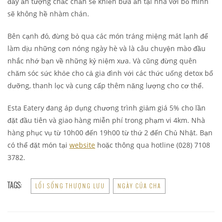
đầy ấn tượng chắc chắn sẽ khiến bữa ăn tại nhà với bố mình
sẽ không hề nhàm chán.
Bên cạnh đó, đừng bỏ qua các món tráng miệng mát lạnh để
làm dịu những cơn nóng ngày hè và là câu chuyện mào đầu
nhắc nhớ bạn về những kỷ niệm xưa. Và cũng đừng quên
chăm sóc sức khỏe cho cả gia đình với các thức uống detox bổ
dưỡng, thanh lọc và cung cấp thêm năng lượng cho cơ thể.
Esta Eatery đang áp dụng chương trình giảm giá 5% cho lần
đặt đầu tiên và giao hàng miễn phí trong phạm vi 4km. Nhà
hàng phục vụ từ 10h00 đến 19h00 từ thứ 2 đến Chủ Nhật. Bạn
có thể đặt món tại
website
hoặc thông qua hotline (028) 7108
3782.
TAGS:
LỐI SỐNG THƯỢNG LƯU
NGÀY CỦA CHA