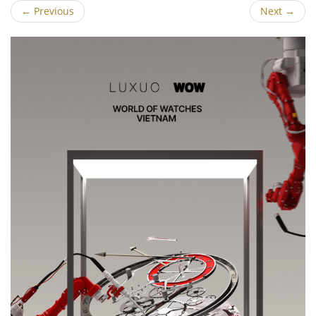
←
Previous
Next
→