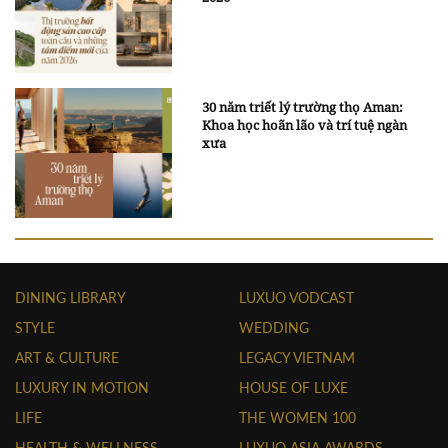
30 năm triết lý trường thọ Aman:
Khoa học hoãn lão và trí tuệ ngàn
xưa
DINING LIBRARY
LUXUO VODCAST
STYLE
WEDDING
ART & CULTURE
LEGACY VIETNAM
LUXURY IN MOTION
HOUSE OF LUXE
LIFE
THE WOMEN 100
HEALTH & WELLNESS
LUXUO ASIA AWARDS