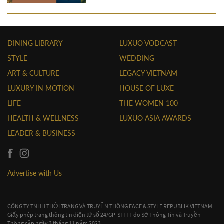
DINING LIBRARY
LUXUO VODCAST
STYLE
WEDDING
ART & CULTURE
LEGACY VIETNAM
LUXURY IN MOTION
HOUSE OF LUXE
LIFE
THE WOMEN 100
HEALTH & WELLNESS
LUXUO ASIA AWARDS
LEADER & BUSINESS
Advertise with Us
CÔNG TY TNHH THỜI TRANG VÀ TRUYỀN THÔNG FACE & STYLE REPUBLIK VIETNAM
Giấy phép trang thông tin điện tử số 24/GP-STTTT do Sở Thông Tin và Truyền
Thông cấp ngày 3 tháng 11 năm 2023.