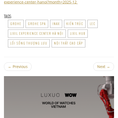
experience-center-hanoi?month=2025-12
TAGS:
GROHE
GROHE SPA
INAX
KIẾN TRÚC
LEC
LIXIL EXPERIENCE CENTER HÀ NỘI
LIXIL HUB
LỐI SỐNG THƯỢNG LƯU
NỘI THẤT CAO CẤP
←
Previous
Next
→