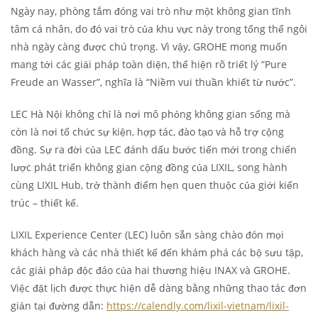
Ngày nay, phòng tắm đóng vai trò như một không gian tĩnh
tâm cá nhân, do đó vai trò của khu vực này trong tổng thể ngôi
nhà ngày càng được chú trọng. Vì vậy, GROHE mong muốn
mang tới các giải pháp toàn diện, thể hiện rõ triết lý “Pure
Freude an Wasser”, nghĩa là “Niềm vui thuần khiết từ nước”.
LEC Hà Nội không chỉ là nơi mô phỏng không gian sống mà
còn là nơi tổ chức sự kiện, hợp tác, đào tạo và hỗ trợ cộng
đồng. Sự ra đời của LEC đánh dấu bước tiến mới trong chiến
lược phát triển không gian cộng đồng của LIXIL, song hành
cùng LIXIL Hub, trở thành điểm hẹn quen thuộc của giới kiến
trúc – thiết kế.
LIXIL Experience Center (LEC) luôn sẵn sàng chào đón mọi
khách hàng và các nhà thiết kế đến khám phá các bộ sưu tập,
các giải pháp độc đáo của hai thương hiệu INAX và GROHE.
Việc đặt lịch được thực hiện dễ dàng bằng những thao tác đơn
giản tại đường dẫn:
https://calendly.com/lixil-vietnam/lixil-