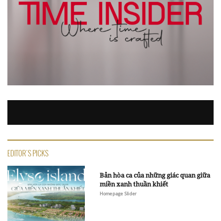
EDITOR'S PICKS
Bản hòa ca của những giác quan giữa
miền xanh thuần khiết
Homepage Slider