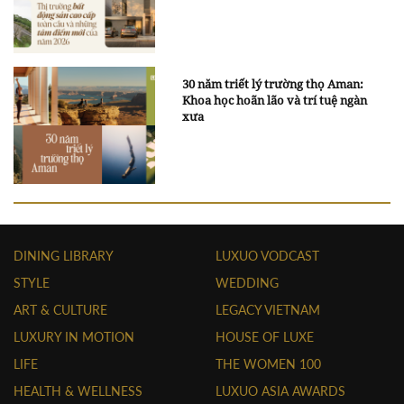
30 năm triết lý trường thọ Aman:
Khoa học hoãn lão và trí tuệ ngàn
xưa
DINING LIBRARY
LUXUO VODCAST
STYLE
WEDDING
ART & CULTURE
LEGACY VIETNAM
LUXURY IN MOTION
HOUSE OF LUXE
LIFE
THE WOMEN 100
HEALTH & WELLNESS
LUXUO ASIA AWARDS