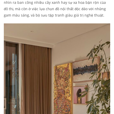
nhìn ra ban công nhiều cây xanh hay sự xa hoa bận rộn của
đô thị, mà còn ở việc lựa chọn đồ nội thất độc đáo với những
gam màu sáng, và bộ sưu tập tranh giàu giá trị nghệ thuật.