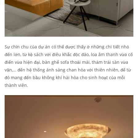
Sự chỉn chu của dự án có thể được thấy ở những chi tiết nhỏ
đến lớn, từ kệ sách với điêu khắc độc đáo, loa âm thanh vừa cổ
điển vừa hiện đại, bàn ghế sofa thoải mái, thảm trải sàn vừa
vặn,… đến hệ thống ánh sáng chan hòa với thiên nhiên, để từ
đó mang đến bầu không khí hài hòa cho sinh hoạt của mỗi
thành viên.