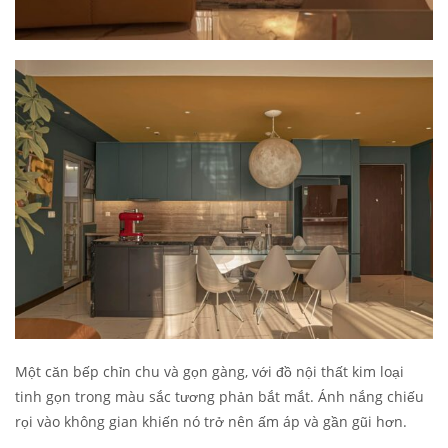
Một căn bếp chỉn chu và gọn gàng, với đồ nội thất kim loại
tinh gọn trong màu sắc tương phản bắt mắt. Ánh nắng chiếu
rọi vào không gian khiến nó trở nên ấm áp và gần gũi hơn.