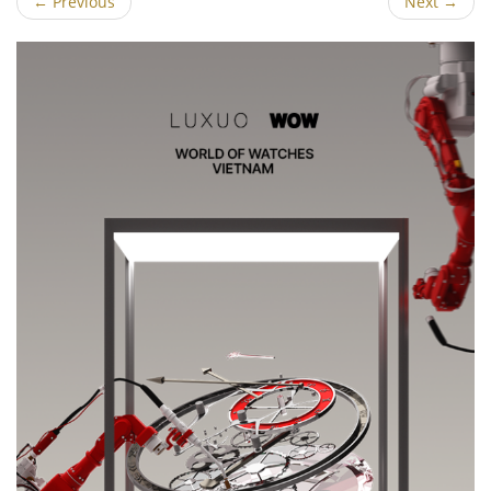
←
Previous
Next
→