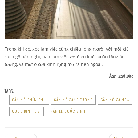
Trong khi đó, góc làm việc cũng chiều lòng người với một giá
sách gỗ tiện nghi, bàn làm việc với điêu khắc xoắn tầng ấn
tượng, và một ô cửa kính rộng mở ra bên ngoài.
Ảnh: Phú Đào
TAGS:
CĂN HỘ CHỈN CHU
CĂN HỘ SANG TRỌNG
CĂN HỘ XA HOA
QUÓC BINH QBI
TRẦN LÊ QUỐC BÌNH