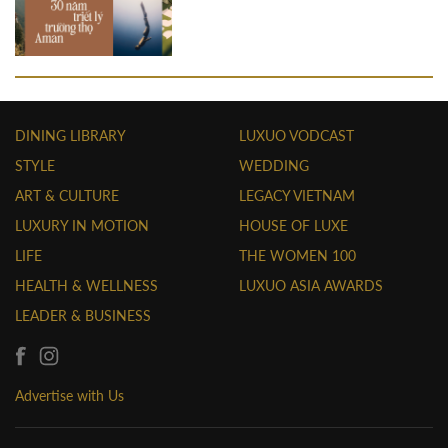
DINING LIBRARY
LUXUO VODCAST
STYLE
WEDDING
ART & CULTURE
LEGACY VIETNAM
LUXURY IN MOTION
HOUSE OF LUXE
LIFE
THE WOMEN 100
HEALTH & WELLNESS
LUXUO ASIA AWARDS
LEADER & BUSINESS
Advertise with Us