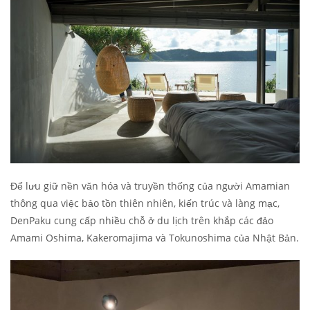
Để lưu giữ nền văn hóa và truyền thống của người Amamian
thông qua việc bảo tồn thiên nhiên, kiến ​​trúc và làng mạc,
DenPaku cung cấp nhiều chỗ ở du lịch trên khắp các đảo
Amami Oshima, Kakeromajima và Tokunoshima của Nhật Bản.