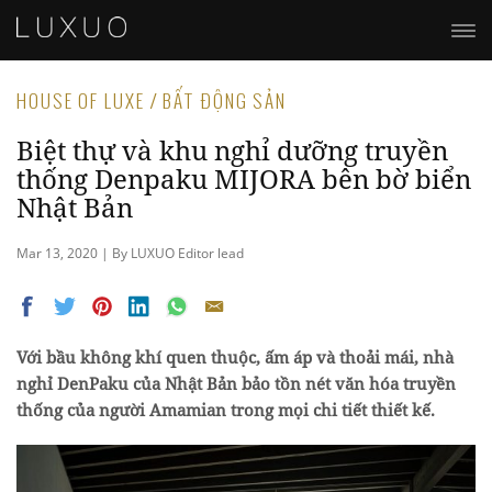
HOUSE OF LUXE / BẤT ĐỘNG SẢN
Biệt thự và khu nghỉ dưỡng truyền
thống Denpaku MIJORA bên bờ biển
Nhật Bản
Mar 13, 2020 | By LUXUO Editor lead
Với bầu không khí quen thuộc, ấm áp và thoải mái, nhà
nghỉ DenPaku của Nhật Bản bảo tồn nét văn hóa truyền
thống của người Amamian trong mọi chi tiết thiết kế.