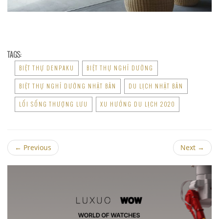
TAGS:
BIỆT THỰ DENPAKU
BIỆT THỰ NGHỈ DƯỠNG
BIỆT THỰ NGHỈ DƯỠNG NHẬT BẢN
DU LỊCH NHẬT BẢN
LỐI SỐNG THƯỢNG LƯU
XU HƯỚNG DU LỊCH 2020
←
Previous
Next
→