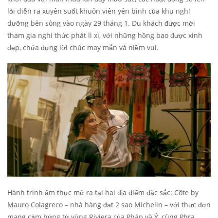
lỏi diễn ra xuyên suốt khuôn viên yên bình của khu nghỉ
dưỡng bên sông vào ngày 29 tháng 1. Du khách được mời
tham gia nghi thức phát lì xì, với những hồng bao được xinh
đẹp, chứa đựng lời chúc may mắn và niềm vui.
Hành trình ẩm thực mở ra tại hai địa điểm đặc sắc: Côte by
Mauro Colagreco – nhà hàng đạt 2 sao Michelin – với thực đơn
mang cảm hứng từ vùng Riviera của Pháp và Ý, cùng Phra