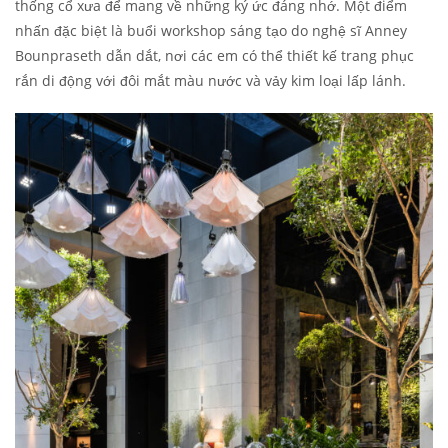
thống cổ xưa để mang về những ký ức đáng nhớ. Một điểm
nhấn đặc biệt là buổi workshop sáng tạo do nghệ sĩ Anney
Bounpraseth dẫn dắt, nơi các em có thể thiết kế trang phục
rắn di động với đôi mắt màu nước và vảy kim loại lấp lánh.