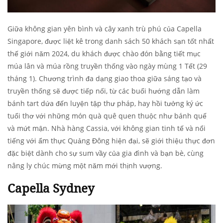
Giữa không gian yên bình và cây xanh trù phú của Capella
Singapore, được liệt kê trong danh sách 50 khách sạn tốt nhất
thế giới năm 2024, du khách được chào đón bằng tiết mục
múa lân và múa rồng truyền thống vào ngày mùng 1 Tết (29
tháng 1). Chương trình đa dạng giao thoa giữa sáng tạo và
truyền thống sẽ được tiếp nối, từ các buổi hướng dẫn làm
bánh tart dứa đến luyện tập thư pháp, hay hồi tưởng ký ức
tuổi thơ với những món quà quê quen thuộc như bánh quế
và mứt mận. Nhà hàng Cassia, với không gian tinh tế và nổi
tiếng với ẩm thực Quảng Đông hiện đại, sẽ giới thiệu thực đơn
đặc biệt dành cho sự sum vầy của gia đình và bạn bè, cùng
nâng ly chúc mừng một năm mới thịnh vượng.
Capella Sydney