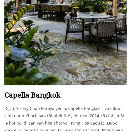
Capella Bangkok
Dọc bờ sông Chao Phraya yên ả, Capella Bangkok – vừa được
vinh danh Khách sạn tốt nhất thế giới năm 2024, tổ chức một
lễ hội nối di sản văn hóa Thái và Trung Hoa đặc sắc. Được
khởi đầu với màn múa lân đầy màu sắc, các hoạt động sẽ len