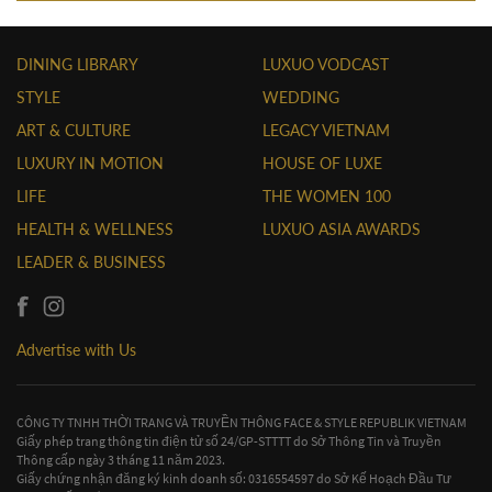
DINING LIBRARY
LUXUO VODCAST
STYLE
WEDDING
ART & CULTURE
LEGACY VIETNAM
LUXURY IN MOTION
HOUSE OF LUXE
LIFE
THE WOMEN 100
HEALTH & WELLNESS
LUXUO ASIA AWARDS
LEADER & BUSINESS
Advertise with Us
CÔNG TY TNHH THỜI TRANG VÀ TRUYỀN THÔNG FACE & STYLE REPUBLIK VIETNAM
Giấy phép trang thông tin điện tử số 24/GP-STTTT do Sở Thông Tin và Truyền
Thông cấp ngày 3 tháng 11 năm 2023.
Giấy chứng nhận đăng ký kinh doanh số: 0316554597 do Sở Kế Hoạch Đầu Tư