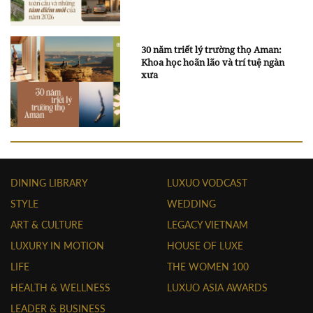
30 năm triết lý trường thọ Aman:
Khoa học hoãn lão và trí tuệ ngàn
xưa
DINING LIBRARY
LUXUO VODCAST
STYLE
WEDDING
ART & CULTURE
LEGACY VIETNAM
LUXURY IN MOTION
HOUSE OF LUXE
LIFE
THE WOMEN 100
HEALTH & WELLNESS
LUXUO ASIA AWARDS
LEADER & BUSINESS