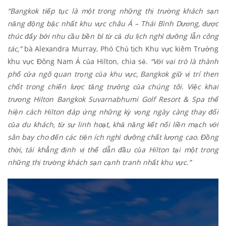
“Bangkok tiếp tục là một trong những thị trường khách sạn
năng động bậc nhất khu vực châu Á – Thái Bình Dương, được
thúc đẩy bởi nhu cầu bền bỉ từ cả du lịch nghỉ dưỡng lẫn công
tác,”
bà Alexandra Murray, Phó Chủ tịch Khu vực kiêm Trưởng
khu vực Đông Nam Á của Hilton, chia sẻ.
“Với vai trò là thành
phố cửa ngõ quan trọng của khu vực, Bangkok giữ vị trí then
chốt trong chiến lược tăng trưởng của chúng tôi. Việc khai
trương Hilton Bangkok Suvarnabhumi Golf Resort & Spa thể
hiện cách Hilton đáp ứng những kỳ vọng ngày càng thay đổi
của du khách, từ sự linh hoạt, khả năng kết nối liền mạch với
sân bay cho đến các tiện ích nghỉ dưỡng chất lượng cao. Đồng
thời, tái khẳng định vị thế dẫn đầu của Hilton tại một trong
những thị trường khách sạn cạnh tranh nhất khu vực.”