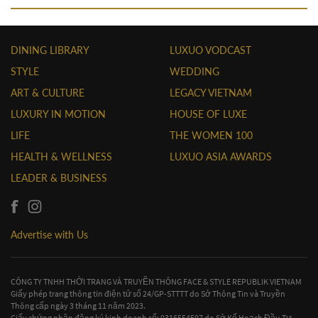
DINING LIBRARY
LUXUO VODCAST
STYLE
WEDDING
ART & CULTURE
LEGACY VIETNAM
LUXURY IN MOTION
HOUSE OF LUXE
LIFE
THE WOMEN 100
HEALTH & WELLNESS
LUXUO ASIA AWARDS
LEADER & BUSINESS
Advertise with Us
CÔNG TY TNHH THỜI TRANG VÀ TRUYỀN THÔNG FACE & STYLE REPUBLIK VIETNAM
Giấy phép trang thông tin điện tử số 24/GP-STTTT do Sở Thông Tin và Truyền
Thông cấp ngày 3 tháng 11 năm 2023.
Giấy chứng nhận đăng ký kinh doanh số: 0316554597 do Sở Kế Hoạch Đầu Tư