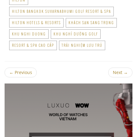
HILTON BANGKOK SUVARNABHUMI GOLF RESORT & SPA
HILTON HOTELS & RESORTS
KHÁCH SẠN SANG TRỌNG
KHU NGHI DUONG
KHU NGHỈ DƯỠNG GOLF
RESORT & SPA CAO CẤP
TRẢI NGHIỆM LƯU TRÚ
←
Previous
Next
→