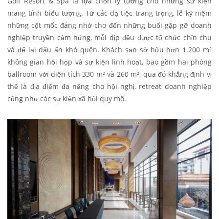
Golf Resort & Spa là lựa chọn lý tưởng cho những sự kiện
mang tính biểu tượng. Từ các dạ tiệc trang trọng, lễ kỷ niệm
những cột mốc đáng nhớ cho đến những buổi gặp gỡ doanh
nghiệp truyền cảm hứng, mỗi dịp đều được tổ chức chỉn chu
và để lại dấu ấn khó quên. Khách sạn sở hữu hơn 1.200 m²
không gian hội họp và sự kiện linh hoạt, bao gồm hai phòng
ballroom với diện tích 330 m² và 260 m², qua đó khẳng định vị
thế là địa điểm đa năng cho hội nghị, retreat doanh nghiệp
cũng như các sự kiện xã hội quy mô.