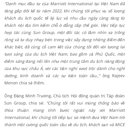
“Danh mục đầu tư của Marriott International tại Việt Nam đã
tăng gấp đôi kể từ năm 2022, khi chúng tôi phục vụ số lượng
khách du lịch quốc tế kỷ lục và nhu cầu ngày càng tăng từ
khách nội địa tìm kiếm chỗ ở đẳng cấp thế giới. Việc tiếp tục
hợp tác cùng Sun Group, một đối tác có tầm nhìn xa trông
rộng và tư duy nhạy bén trong việc xây dựng những điểm đến
khác biệt, đã củng cố cam kết của chúng tôi đối với tương lai
tươi sáng của du lịch Việt Nam, bao gồm cả Phú Quốc, một
điểm sáng đang nổi lên như một trung tâm du lịch năng động
của khu vực châu Á, với các tiện nghi vượt trội dành cho nghỉ
dưỡng, kinh doanh và các sự kiện toàn cầu.,”
ông Rajeev
Menon chia sẻ thêm.
Ông Đặng Minh Trường, Chủ tịch Hội đồng quản trị Tập đoàn
Sun Group, chia sẻ:
“Chúng tôi rất vui mừng thông báo về
thỏa thuận mang tính bước ngoặt này với Marriott
International, khi chúng tôi tiếp tục sứ mệnh đưa Việt Nam trở
thành một cường quốc toàn cầu về du lịch, khách sạn và MICE