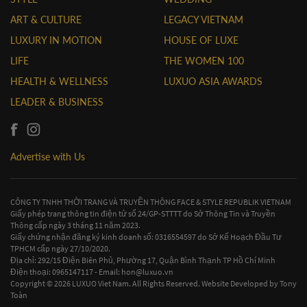
ART & CULTURE
LEGACY VIETNAM
LUXURY IN MOTION
HOUSE OF LUXE
LIFE
THE WOMEN 100
HEALTH & WELLNESS
LUXUO ASIA AWARDS
LEADER & BUSINESS
Advertise with Us
CÔNG TY TNHH THỜI TRANG VÀ TRUYỀN THÔNG FACE & STYLE REPUBLIK VIETNAM
Giấy phép trang thông tin điện tử số 24/GP-STTTT do Sở Thông Tin và Truyền
Thông cấp ngày 3 tháng 11 năm 2023.
Giấy chứng nhận đăng ký kinh doanh số: 0316554597 do Sở Kế Hoạch Đầu Tư
TPHCM cấp ngày 27/10/2020.
Địa chỉ: 292/15 Điện Biên Phủ, Phường 17, Quận Bình Thạnh TP Hồ Chí Minh
Điện thoại: 0965147117 - Email:
hon@luxuo.vn
Copyright © 2026 LUXUO Viet Nam. All Rights Reserved. Website Developed by
Tony
Toàn