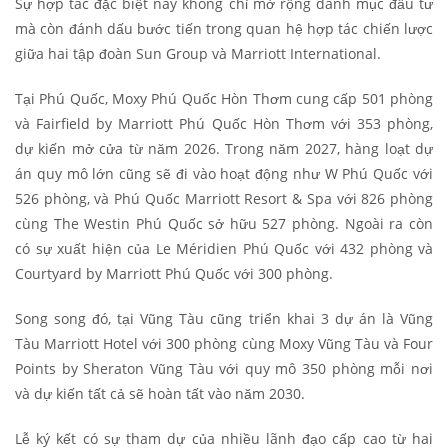
Sự hợp tác đặc biệt này không chỉ mở rộng danh mục đầu tư
mà còn đánh dấu bước tiến trong quan hệ hợp tác chiến lược
giữa hai tập đoàn Sun Group và Marriott International.
Tại Phú Quốc, Moxy Phú Quốc Hòn Thơm cung cấp 501 phòng
và Fairfield by Marriott Phú Quốc Hòn Thơm với 353 phòng,
dự kiến mở cửa từ năm 2026. Trong năm 2027, hàng loạt dự
án quy mô lớn cũng sẽ đi vào hoạt động như W Phú Quốc với
526 phòng, và Phú Quốc Marriott Resort & Spa với 826 phòng
cùng The Westin Phú Quốc sở hữu 527 phòng. Ngoài ra còn
có sự xuất hiện của Le Méridien Phú Quốc với 432 phòng và
Courtyard by Marriott Phú Quốc với 300 phòng.
Song song đó, tại Vũng Tàu cũng triển khai 3 dự án là Vũng
Tàu Marriott Hotel với 300 phòng cùng Moxy Vũng Tàu và Four
Points by Sheraton Vũng Tàu với quy mô 350 phòng mỗi nơi
và dự kiến tất cả sẽ hoàn tất vào năm 2030.
Lễ ký kết có sự tham dự của nhiều lãnh đạo cấp cao từ hai