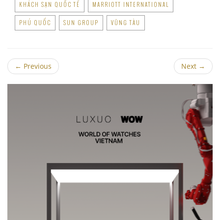
KHÁCH SẠN QUỐC TẾ
MARRIOTT INTERNATIONAL
PHÚ QUỐC
SUN GROUP
VŨNG TÀU
←
Previous
Next
→