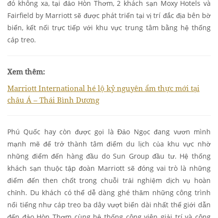
đó không xa, tại đảo Hòn Thơm, 2 khách sạn Moxy Hotels và
Fairfield by Marriott sẽ được phát triển tại vị trí đắc địa bên bờ
biển, kết nối trực tiếp với khu vực trung tâm bằng hệ thống
cáp treo.
Xem thêm:
Marriott International hé lộ kỷ nguyên ẩm thực mới tại
châu Á – Thái Bình Dương
Phú Quốc hay còn được gọi là Đảo Ngọc đang vươn mình
mạnh mẽ để trở thành tâm điểm du lịch của khu vực nhờ
những điểm đến hàng đầu do Sun Group đầu tư. Hệ thống
khách sạn thuộc tập đoàn Marriott sẽ đóng vai trò là những
điểm đến then chốt trong chuỗi trải nghiệm dịch vụ hoàn
chỉnh. Du khách có thể dễ dàng ghé thăm những công trình
nổi tiếng như cáp treo ba dây vượt biển dài nhất thế giới dẫn
đến đảo Hòn Thơm cùng hệ thống công viên giải trí và công