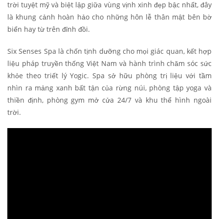
trời tuyệt mỹ và biệt lập giữa vùng vịnh xinh đẹp bậc nhất, đây
là khung cảnh hoàn hảo cho những hôn lễ thân mật bên bờ
biển hay từ trên đỉnh đồi.
Six Senses Spa là chốn tịnh dưỡng cho mọi giác quan, kết hợp
liệu pháp truyền thống Việt Nam và hành trình chăm sóc sức
khỏe theo triết lý Yogic. Spa sở hữu phòng trị liệu với tầm
nhìn ra mảng xanh bất tận của rừng núi, phòng tập yoga và
thiền định, phòng gym mở cửa 24/7 và khu thể hình ngoài
trời.