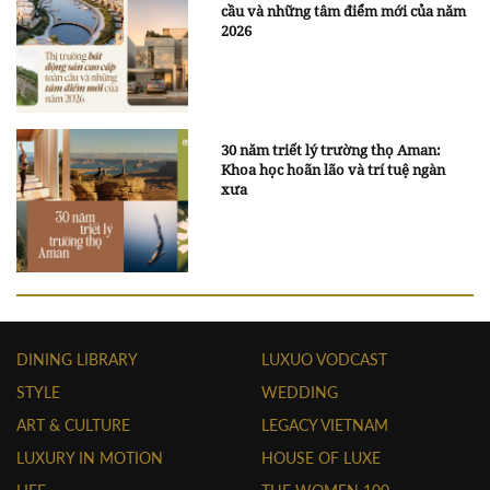
cầu và những tâm điểm mới của năm
2026
30 năm triết lý trường thọ Aman:
Khoa học hoãn lão và trí tuệ ngàn
xưa
DINING LIBRARY
LUXUO VODCAST
STYLE
WEDDING
ART & CULTURE
LEGACY VIETNAM
LUXURY IN MOTION
HOUSE OF LUXE