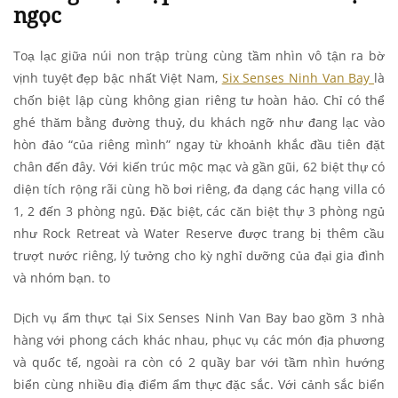
ngọc
Toạ lạc giữa núi non trập trùng cùng tầm nhìn vô tận ra bờ
vịnh tuyệt đẹp bậc nhất Việt Nam,
Six Senses Ninh Van Bay
là
chốn biệt lập cùng không gian riêng tư hoàn hảo. Chỉ có thể
ghé thăm bằng đường thuỷ, du khách ngỡ như đang lạc vào
hòn đảo “của riêng mình” ngay từ khoảnh khắc đầu tiên đặt
chân đến đây. Với kiến trúc mộc mạc và gần gũi, 62 biệt thự có
diện tích rộng rãi cùng hồ bơi riêng, đa dạng các hạng villa có
1, 2 đến 3 phòng ngủ. Đặc biệt, các căn biệt thự 3 phòng ngủ
như Rock Retreat và Water Reserve được trang bị thêm cầu
trượt nước riêng, lý tưởng cho kỳ nghỉ dưỡng của đại gia đình
và nhóm bạn. to
Dịch vụ ẩm thực tại Six Senses Ninh Van Bay bao gồm 3 nhà
hàng với phong cách khác nhau, phục vụ các món địa phương
và quốc tế, ngoài ra còn có 2 quầy bar với tầm nhìn hướng
biển cùng nhiều điạ điểm ẩm thực đặc sắc. Với cảnh sắc biển