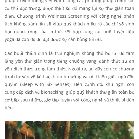
pháp truyền thống Việt Nam cùng các phương pháp chăm sóc
cơ thể đặc trưng, được thiết kế để mang lại sự thư giãn toàn
diện. Chương trình Wellness Screening với công nghệ phân
tích không xâm lấn sẽ giúp quý khách hiểu rõ các chỉ số sinh
học quan trọng của cơ thể, kết hợp cùng các buổi luyện tập
yoga đa cấp độ để đạt được sự cân bằng tối ưu.
Các buổi thiền định là trải nghiệm không thể bỏ lỡ, để tâm
lặng yên thư giãn trong tiếng chuông vang, đánh thức sự an
yên đích thực trong tâm thức. Ngoài ra, tại đây còn có chương
trình tư vấn về kế hoạch dinh dưỡng và cải thiện giấc ngủ độc
quyền (Sleep with Six Senses). Bên cạnh đó, khu nghỉ còn
cung cấp dịch vụ biohacking, giúp quý khách thư giãn toàn bộ
cơ bắp sau những giờ tập luyện với công nghệ và thiết bị tiên
tiến.