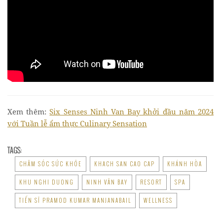
Xem thêm:
Six Senses Ninh Van Bay khởi đầu năm 2024
với Tuần lễ ẩm thực Culinary Sensation
TAGS:
CHĂM SÓC SỨC KHỎE
KHACH SAN CAO CAP
KHÁNH HÒA
KHU NGHI DUONG
NINH VÂN BAY
RESORT
SPA
TIẾN SĨ PRAMOD KUMAR MANJANABAIL
WELLNESS