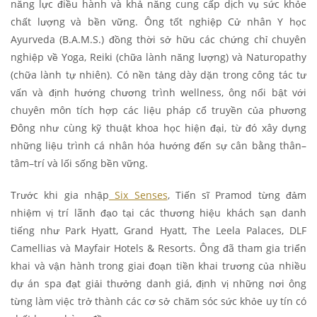
năng lực điều hành và khả năng cung cấp dịch vụ sức khỏe
chất lượng và bền vững. Ông tốt nghiệp Cử nhân Y học
Ayurveda (B.A.M.S.) đồng thời sở hữu các chứng chỉ chuyên
nghiệp về Yoga, Reiki (chữa lành năng lượng) và Naturopathy
(chữa lành tự nhiên). Có nền tảng dày dặn trong công tác tư
vấn và định hướng chương trình wellness, ông nổi bật với
chuyên môn tích hợp các liệu pháp cổ truyền của phương
Đông như cùng kỹ thuật khoa học hiện đại, từ đó xây dựng
những liệu trình cá nhân hóa hướng đến sự cân bằng thân–
tâm–trí và lối sống bền vững.
Trước khi gia nhập
Six Senses
, Tiến sĩ Pramod từng đảm
nhiệm vị trí lãnh đạo tại các thương hiệu khách sạn danh
tiếng như Park Hyatt, Grand Hyatt, The Leela Palaces, DLF
Camellias và Mayfair Hotels & Resorts. Ông đã tham gia triển
khai và vận hành trong giai đoạn tiền khai trương của nhiều
dự án spa đạt giải thưởng danh giá, định vị những nơi ông
từng làm việc trở thành các cơ sở chăm sóc sức khỏe uy tín có