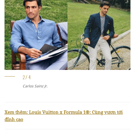
 Sainz Jr.
Esteban O
Xem thêm: Louis Vuitton x Formula 1®: Cùng vươn tới
đỉnh cao