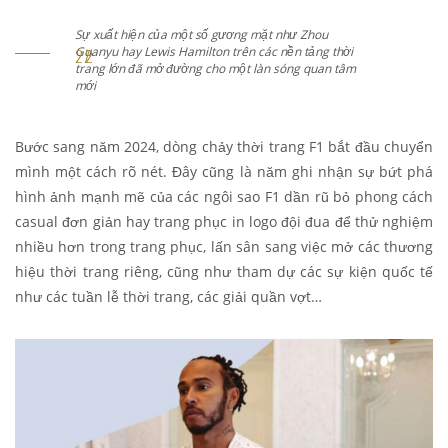
ất hiện của một số gương mặt như Zhou
Sự xuất hi
u hay Lewis Hamilton trên các nền tảng thời
Guanyu hay
 lớn đã mở đường cho một làn sóng quan tâm
trang lớn 
mới
Bước sang năm 2024, dòng chảy thời trang F1 bắt đầu chuyển
mình một cách rõ nét. Đây cũng là năm ghi nhận sự bứt phá
hình ảnh mạnh mẽ của các ngôi sao F1 dần rũ bỏ phong cách
casual đơn giản hay trang phục in logo đội đua để thử nghiệm
nhiều hơn trong trang phục, lấn sân sang việc mở các thương
hiệu thời trang riêng, cũng như tham dự các sự kiện quốc tế
như các tuần lễ thời trang, các giải quần vợt…