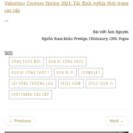
Valentino Couture Spring 2021: Tái định nghĩa thời trang
cao cấp
—
Bài viết: Ánh Nguyên
Nguồn tham khảo: Prestige, CNAluxury, CNN, Vogue
TAGS:
CÔNG THỨC MỘT
ĐUA XE CÔNG THỨC
ĐUA XE CÔNG THỨC 1
ĐUA XE F1
FORMULA 1
LỐI SỐNG THƯỢNG LƯU
STYLE ICON
STYLE ICON F1
THỜI TRANG CAO CẤP
←
Previous
Next
→