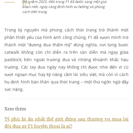
ăm 2025, thời trang F1 đã bước sang một giai
Đến năm 20
mới, ngày càng định hình xu hướng và phong
đoạn mới, 
thời trang
cách thời t
Trong kỷ nguyên mà phong cách thời trang trở thành một
phần thiết yếu của hình ảnh công chúng, F1 đã vươn mình trở
thành một “đường đua thẩm mỹ” đúng nghĩa, nơi từng bước
catwalk không còn chỉ diễn ra trên sàn diễn mà ngay giữa
paddock, bên ngoài trường đua và những khoảnh khắc hậu
trường. Các tay đua ngày nay không chỉ được nhớ đến vì cú
vượt ngoạn mục hay kỹ năng cầm lái siêu việt, mà còn vì cách
họ định hình bản thân qua thời trang – một thứ ngôn ngữ đầy
sức nặng.
Xem thêm
Tỷ phú bí ẩn nhất thế giới đứng sau thương vụ mua lại
đội đua xe F1 huyền thoại là ai?