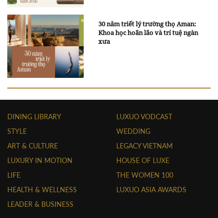
30 năm triết lý trường thọ Aman:
Khoa học hoãn lão và trí tuệ ngàn
xưa
DINING LIBRARY
LUXUO VODCAST
STYLE
WEDDING
ART & CULTURE
LEGACY VIETNAM
LUXURY IN MOTION
HOUSE OF LUXE
LIFE
THE WOMEN 100
HEALTH & WELLNESS
LUXUO ASIA AWARDS
LEADER & BUSINESS