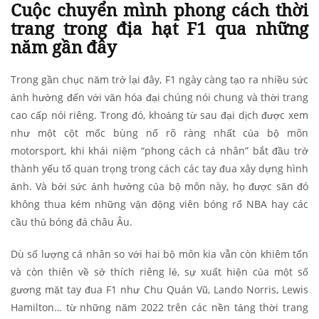
Cuộc chuyển mình phong cách thời
trang trong địa hạt F1 qua những
năm gần đây
Trong gần chục năm trở lại đây, F1 ngày càng tạo ra nhiều sức
ảnh hưởng đến với văn hóa đại chúng nói chung và thời trang
cao cấp nói riêng. Trong đó, khoảng từ sau đại dịch được xem
như một cột mốc bùng nổ rõ ràng nhất của bộ môn
motorsport, khi khái niệm “phong cách cá nhân” bắt đầu trở
thành yếu tố quan trọng trong cách các tay đua xây dựng hình
ảnh. Và bởi sức ảnh hưởng của bộ môn này, họ được săn đó
không thua kém những vận động viên bóng rổ NBA hay các
cầu thủ bóng đá châu Âu.
Dù số lượng cá nhân so với hai bộ môn kia vẫn còn khiêm tốn
và còn thiên về sở thích riêng lẻ, sự xuất hiện của một số
gương mặt tay đua F1 như Chu Quán Vũ, Lando Norris, Lewis
Hamilton… từ những năm 2022 trên các nền tảng thời trang