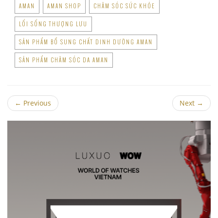
AMAN
AMAN SHOP
CHĂM SÓC SỨC KHỎE
LỐI SỐNG THƯỢNG LƯU
SẢN PHẨM BỔ SUNG CHẤT DINH DƯỠNG AMAN
SẢN PHẨM CHĂM SÓC DA AMAN
←
Previous
Next
→