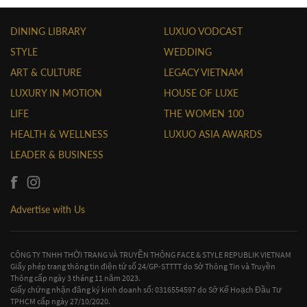
DINING LIBRARY
LUXUO VODCAST
STYLE
WEDDING
ART & CULTURE
LEGACY VIETNAM
LUXURY IN MOTION
HOUSE OF LUXE
LIFE
THE WOMEN 100
HEALTH & WELLNESS
LUXUO ASIA AWARDS
LEADER & BUSINESS
Advertise with Us
CÔNG TY TNHH THỜI TRANG VÀ TRUYỀN THÔNG FACE & STYLE REPUBLIK VIETNAM
Giấy phép trang thông tin điện tử số 24/GP-STTTT do Sở Thông Tin và Truyền
Thông cấp ngày 3 tháng 11 năm 2023.
Giấy chứng nhận đăng ký kinh doanh số: 0316554597 do Sở Kế Hoạch Đầu Tư
TPHCM cấp ngày 27/10/2020.