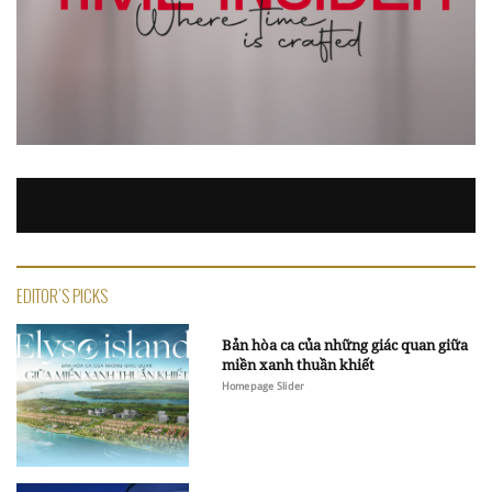
EDITOR'S PICKS
Bản hòa ca của những giác quan giữa
miền xanh thuần khiết
Homepage Slider