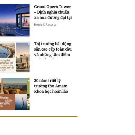
Grand Opera Tower
– Định nghĩa chuẩn
xa hoa đương đại tại
Sheraton Saigon
Hotels & Resorts
Grand Opera Hotel
Thị trường bất động
sản cao cấp toàn cầu
và những tâm điểm
mới của năm 2026
30 năm triết lý
trường thọ Aman:
Khoa học hoãn lão
và trí tuệ ngàn xưa