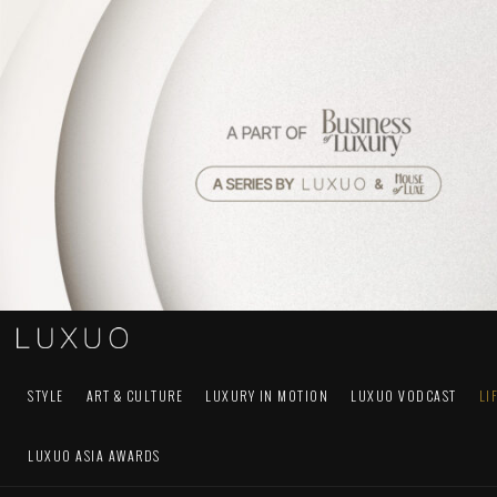
STYLE
ART & CULTURE
LUXURY IN MOTION
LUXUO VODCAST
LI
LUXUO ASIA AWARDS