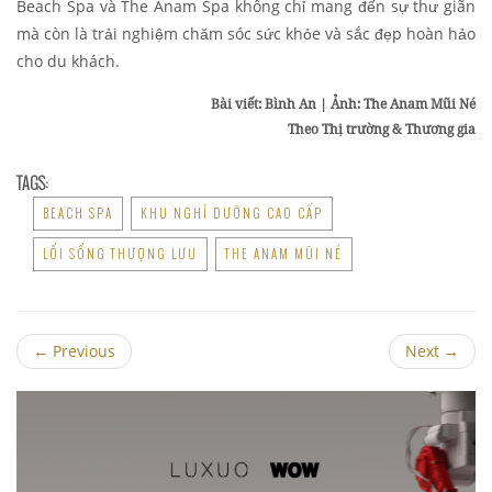
Beach Spa và The Anam Spa không chỉ mang đến sự thư giãn
mà còn là trải nghiệm chăm sóc sức khỏe và sắc đẹp hoàn hảo
cho du khách.
Bài viết: Bình An | Ảnh: The Anam Mũi Né
Theo Thị trường & Thương gia
TAGS:
BEACH SPA
KHU NGHỈ DƯỠNG CAO CẤP
LỐI SỐNG THƯỢNG LƯU
THE ANAM MŨI NÉ
←
Previous
Next
→