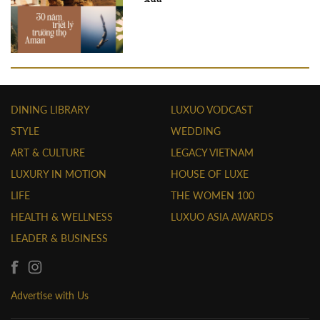
DINING LIBRARY
LUXUO VODCAST
STYLE
WEDDING
ART & CULTURE
LEGACY VIETNAM
LUXURY IN MOTION
HOUSE OF LUXE
LIFE
THE WOMEN 100
HEALTH & WELLNESS
LUXUO ASIA AWARDS
LEADER & BUSINESS
Advertise with Us