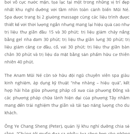
bơi vô cực nước mặn, tọa lạc tại một trong những vị trí đẹp
nhất khu nghỉ dưỡng với tầm nhìn toàn cảnh biển Mũi Né.
Spa được trang bị 2 giường massage cùng các liệu trình được
thiết kế với thời lượng ngắn nhưng mang lại hiệu quả cao như
trị liệu thư giãn đầu 15 và 30 phút; trị liệu giảm cháy nắng
bằng gel nha đam 30 phút; trị liệu thư giãn lưng 30 phút; trị
liệu giảm căng cơ đầu, cổ, vai 30 phút; trị liệu thư giãn bàn
chân 30 phút và trị liệu da mặt bằng sản phẩm hữu cơ thiên
nhiên 40 phút.
The Anam Mũi Né còn sở hữu đội ngũ chuyên viên spa giàu
kinh nghiệm, áp dụng kỹ thuật “nhẹ nhàng – hiệu quả”, kết
hợp hài hòa giữa phương pháp cổ xưa của phương Đông và
các phương pháp chữa lành hiện đại của phương Tây nhằm
mang đến trải nghiệm thư giãn và tái tạo năng lượng cho du
khách.
Ông Ye Chang Sheng (Peter), quản lý khu nghỉ dưỡng chia sẻ
rằng,
“Chúng tôi muốn đưa ra nhiều lựa chọn hơn cho những