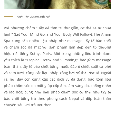
Ảnh: The Anam Mũi Né.
Với phương châm “Hãy để tâm trí thư giãn, cơ thể sẽ tự chữa
lành” (Let Your Mind Go, and Your Body Will Follow), The Anam
Spa cung cấp nhiều liệu pháp như massage, tẩy tế bào chết
và chăm sóc da mặt với sản phẩm làm đẹp đến từ thương
hiệu nổi tiếng Sothys Paris. Một trong những liệu trình được
yêu thích là “Tropical Detox and Slimming”, bao gồm massage
toàn thân, tẩy tế bào chết bằng muối, đắp ủ chiết xuất cà phê
và cam tươi, cùng các liệu pháp xông hơi để thải độc tố. Ngoài
ra, nơi đây còn cung cấp các dịch vụ đa dạng, bao gồm liệu
pháp chăm sóc da mặt giúp cấp ẩm, làm sáng da, chống nhăn
và lão hóa; cũng như liệu pháp chăm sóc cơ thể, như tẩy tế
bào chết bằng trà theo phong cách Nepal và đắp toàn thân
chuyên sâu với trà Bourbon.