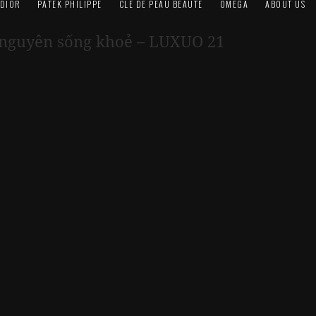
DIOR
PATEK PHILIPPE
CLÉ DE PEAU BEAUTÉ
OMEGA
ABOUT US
Kỷ nguyên sống khoẻ – LUXUO 21