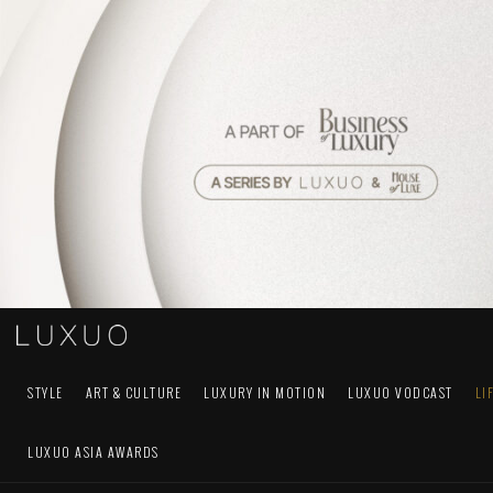
STYLE
ART & CULTURE
LUXURY IN MOTION
LUXUO VODCAST
LI
LUXUO ASIA AWARDS