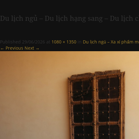
Du lịch ngủ – Du lịch hạng sang – Du lịc
Published
29/06/2026
at
1080 × 1350
in
Du lịch ngủ – Xa xỉ phẩm 
← Previous
Next →