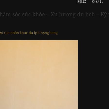
ROLEX
CHANEL
h chăm sóc sức khỏe – Xu hướng du lịch – 
mới của phân khúc du lịch hạng sang
.