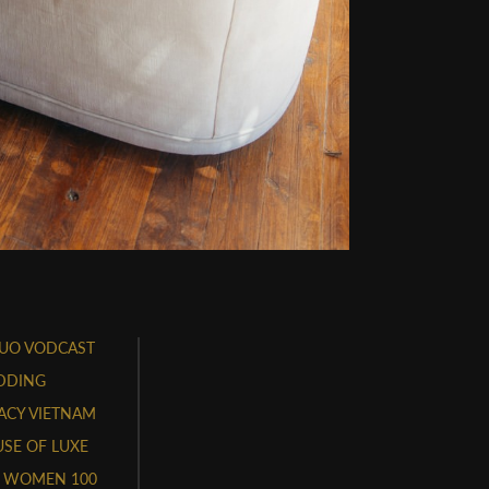
UO VODCAST
DDING
ACY VIETNAM
SE OF LUXE
 WOMEN 100