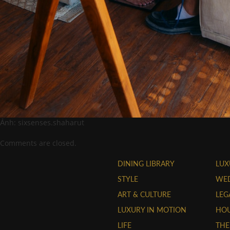
Ảnh: sixsenses.shaharut
Comments are closed.
DINING LIBRARY
LUX
STYLE
WE
ART & CULTURE
LEG
LUXURY IN MOTION
HOU
LIFE
THE