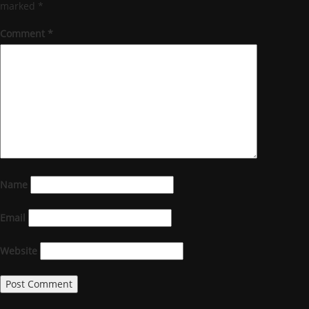
marked
*
Comment
*
Name
Email
Website