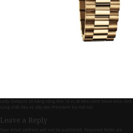
Lady-Datejust 28 bằng vàng kim 18 ct, đi kèm vành bezel khía rãnh
cùng chất liệu và dây đeo President ba mối nối
Leave a Reply
Your email address will not be published.
Required fields are