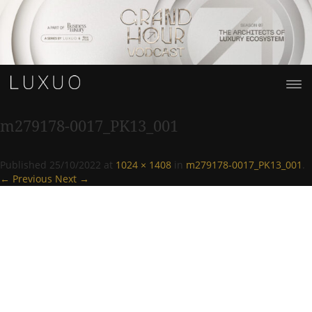
m279178-0017_PK13_001
Published
25/10/2022
at
1024 × 1408
in
m279178-0017_PK13_001
.
← Previous
Next →