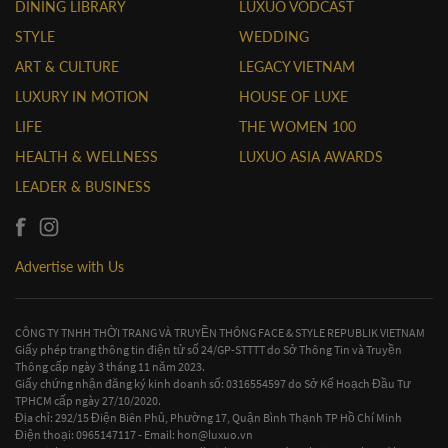
DINING LIBRARY
LUXUO VODCAST
STYLE
WEDDING
ART & CULTURE
LEGACY VIETNAM
LUXURY IN MOTION
HOUSE OF LUXE
LIFE
THE WOMEN 100
HEALTH & WELLNESS
LUXUO ASIA AWARDS
LEADER & BUSINESS
Advertise with Us
CÔNG TY TNHH THỜI TRANG VÀ TRUYỀN THÔNG FACE & STYLE REPUBLIK VIETNAM
Giấy phép trang thông tin điện tử số 24/GP-STTTT do Sở Thông Tin và Truyền
Thông cấp ngày 3 tháng 11 năm 2023.
Giấy chứng nhận đăng ký kinh doanh số: 0316554597 do Sở Kế Hoạch Đầu Tư
TPHCM cấp ngày 27/10/2020.
Địa chỉ: 292/15 Điện Biên Phủ, Phường 17, Quận Bình Thạnh TP Hồ Chí Minh
Điện thoại: 0965147117 - Email:
hon@luxuo.vn