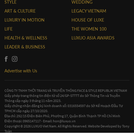
STYLE
WEDDING
ART & CULTURE
LEGACY VIETNAM
LUXURY IN MOTION
HOUSE OF LUXE
LIFE
THE WOMEN 100
HEALTH & WELLNESS
LUXUO ASIA AWARDS
LEADER & BUSINESS
Advertise with Us
CÔNG TY TNHH THỜI TRANG VÀ TRUYỀN THÔNG FACE & STYLE REPUBLIK VIETNAM
Giấy phép trang thông tin điện tử số 24/GP-STTTT do Sở Thông Tin và Truyền
Thông cấp ngày 3 tháng 11 năm 2023.
Giấy chứng nhận đăng ký kinh doanh số: 0316554597 do Sở Kế Hoạch Đầu Tư
TPHCM cấp ngày 27/10/2020.
Địa chỉ: 292/15 Điện Biên Phủ, Phường 17, Quận Bình Thạnh TP Hồ Chí Minh
Điện thoại: 0965147117 - Email:
hon@luxuo.vn
Copyright © 2026 LUXUO Viet Nam. All Rights Reserved. Website Developed by
Tony
Toàn