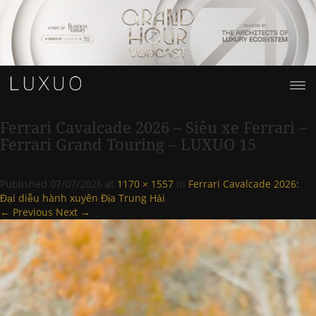
Ferrari Cavalcade 2026 – Siêu xe Ferrari –
Ferrari Grand Touring – LUXUO 15
Published
07/07/2026
at
1170 × 1557
in
Ferrari Cavalcade 2026:
Đại diễu hành xuyên Địa Trung Hải
.
← Previous
Next →