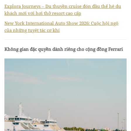
Explora Journeys – Du thuyền cruise đón đầu thế hệ du
khách mới với hơi thở resort cao cấp
New York International Auto Show 2026: Cuộc hội ngộ
của những tuyệt tác cơ khí
Không gian đặc quyền dành riêng cho cộng đồng Ferrari