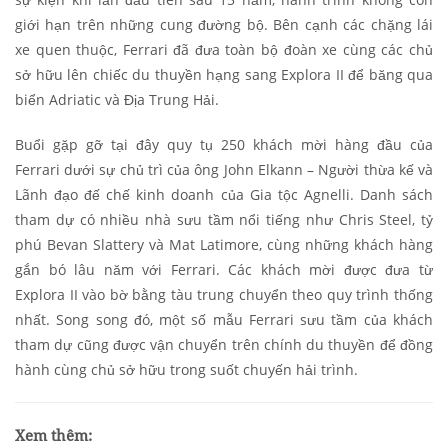
giới hạn trên những cung đường bộ. Bên cạnh các chặng lái
xe quen thuộc, Ferrari đã đưa toàn bộ đoàn xe cùng các chủ
sở hữu lên chiếc du thuyền hạng sang Explora II để băng qua
biển Adriatic và Địa Trung Hải.
Buổi gặp gỡ tại đây quy tụ 250 khách mời hàng đầu của
Ferrari dưới sự chủ trì của ông John Elkann – Người thừa kế và
Lãnh đạo đế chế kinh doanh của Gia tộc Agnelli. Danh sách
tham dự có nhiều nhà sưu tầm nổi tiếng như Chris Steel, tỷ
phú Bevan Slattery và Mat Latimore, cùng những khách hàng
gắn bó lâu năm với Ferrari. Các khách mời được đưa từ
Explora II vào bờ bằng tàu trung chuyển theo quy trình thống
nhất. Song song đó, một số mẫu Ferrari sưu tầm của khách
tham dự cũng được vận chuyển trên chính du thuyền để đồng
hành cùng chủ sở hữu trong suốt chuyến hải trình.
Xem thêm: