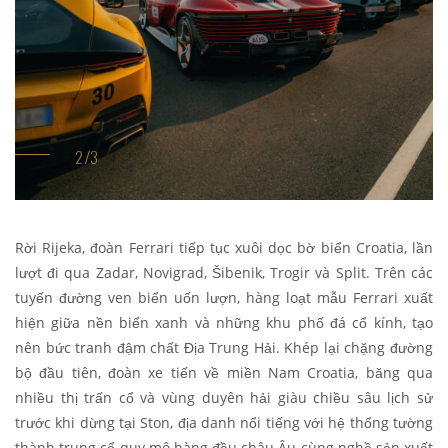
Rời Rijeka, đoàn Ferrari tiếp tục xuôi dọc bờ biển Croatia, lần
lượt đi qua Zadar, Novigrad, Šibenik, Trogir và Split. Trên các
tuyến đường ven biển uốn lượn, hàng loạt mẫu Ferrari xuất
hiện giữa nền biển xanh và những khu phố đá cổ kính, tạo
nên bức tranh đậm chất Địa Trung Hải. Khép lại chặng đường
bộ đầu tiên, đoàn xe tiến về miền Nam Croatia, băng qua
nhiều thị trấn cổ và vùng duyên hải giàu chiều sâu lịch sử
trước khi dừng tại Ston, địa danh nổi tiếng với hệ thống tường
thành trung cổ quy mô hàng đầu châu Âu cùng nghề sản xuất