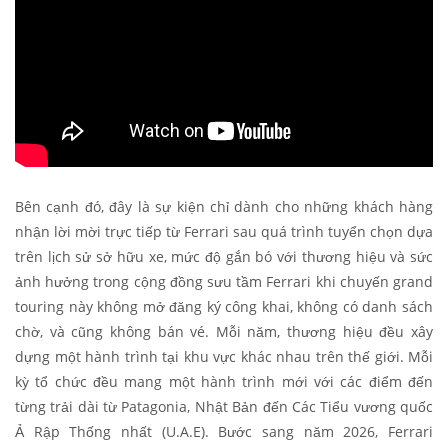
Bên cạnh đó, đây là sự kiện chỉ dành cho những khách hàng
nhận lời mời trực tiếp từ Ferrari sau quá trình tuyển chọn dựa
trên lịch sử sở hữu xe, mức độ gắn bó với thương hiệu và sức
ảnh hưởng trong cộng đồng sưu tầm Ferrari khi chuyến grand
touring này không mở đăng ký công khai, không có danh sách
chờ, và cũng không bán vé. Mỗi năm, thương hiệu đều xây
dựng một hành trình tại khu vực khác nhau trên thế giới. Mỗi
kỳ tổ chức đều mang một hành trình mới với các điểm đến
từng trải dài từ Patagonia, Nhật Bản đến Các Tiểu vương quốc
Ả Rập Thống nhất (U.A.E). Bước sang năm 2026, Ferrari