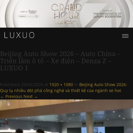
Beijing Auto Show 2026 – Auto China –
Triển lãm ô tô – Xe điện – Denza Z –
LUXUO 1
Published
29/04/2026
at
1920 × 1080
in
Beijing Auto Show 2026:
Quy tụ nhiều đột phá công nghệ và thiết kế của ngành xe hơi
.
← Previous
Next →