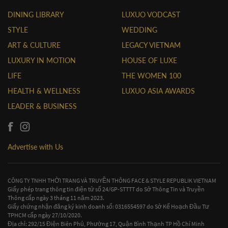
DINING LIBRARY
LUXUO VODCAST
STYLE
WEDDING
ART & CULTURE
LEGACY VIETNAM
LUXURY IN MOTION
HOUSE OF LUXE
LIFE
THE WOMEN 100
HEALTH & WELLNESS
LUXUO ASIA AWARDS
LEADER & BUSINESS
Advertise with Us
CÔNG TY TNHH THỜI TRANG VÀ TRUYỀN THÔNG FACE & STYLE REPUBLIK VIETNAM
Giấy phép trang thông tin điện tử số 24/GP-STTTT do Sở Thông Tin và Truyền
Thông cấp ngày 3 tháng 11 năm 2023.
Giấy chứng nhận đăng ký kinh doanh số: 0316554597 do Sở Kế Hoạch Đầu Tư
TPHCM cấp ngày 27/10/2020.
Địa chỉ: 292/15 Điện Biên Phủ, Phường 17, Quận Bình Thạnh TP Hồ Chí Minh