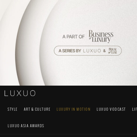
STYLE
ART & CULTURE
LUXURY IN MOTION
LUXUO VODCAST
LI
LUXUO ASIA AWARDS