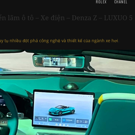
ROLEX
CHANEL
ển lãm ô tô – Xe điện – Denza Z – LUXUO 5
y tụ nhiều đột phá công nghệ và thiết kế của ngành xe hơi
.