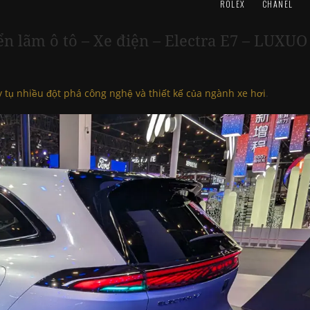
ROLEX
CHANEL
ển lãm ô tô – Xe điện – Electra E7 – LUXUO
 tụ nhiều đột phá công nghệ và thiết kế của ngành xe hơi
.