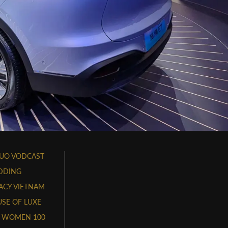
UO VODCAST
DDING
ACY VIETNAM
SE OF LUXE
 WOMEN 100