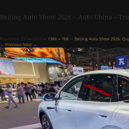
Beijing Auto Show 2026 – Auto China – Tri
Published
29/04/2026
at
1366 × 768
in
Beijing Auto Show 2026: Quy
← Previous
Next →