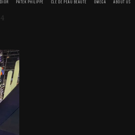
DIOR
PATEK PHILIPPE
CLÉ DE PEAU BEAUTÉ
OMEGA
ABOUT US
 4