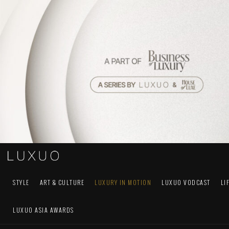
STYLE
ART & CULTURE
LUXURY IN MOTION
LUXUO VODCAST
LI
LUXUO ASIA AWARDS