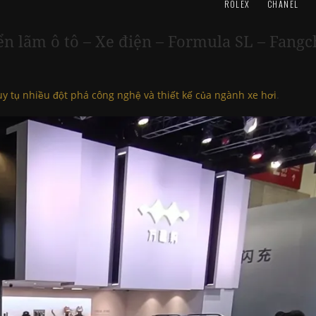
ROLEX
CHANEL
iển lãm ô tô – Xe điện – Formula SL – Fan
y tụ nhiều đột phá công nghệ và thiết kế của ngành xe hơi
.