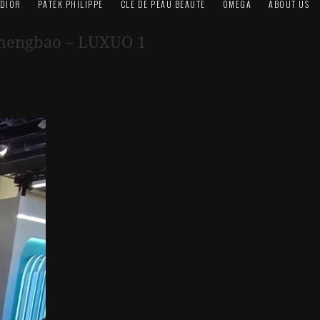
DIOR
PATEK PHILIPPE
CLÉ DE PEAU BEAUTÉ
OMEGA
ABOUT US
gchengbao – LUXUO 1