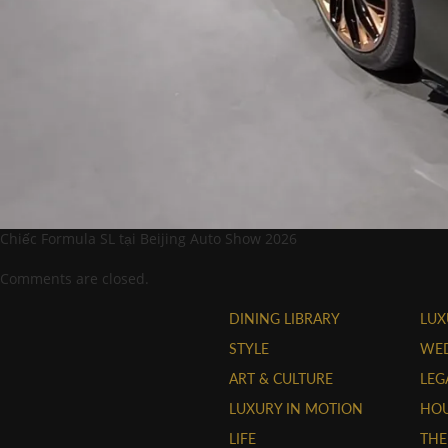
Chiếc Formula SL tại Beijing Auto Show 2026
Comments are closed.
DINING LIBRARY
LUX
STYLE
WE
ART & CULTURE
LEG
LUXURY IN MOTION
HOU
LIFE
THE