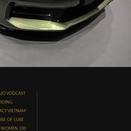
UO VODCAST
DDING
ACY VIETNAM
SE OF LUXE
 WOMEN 100