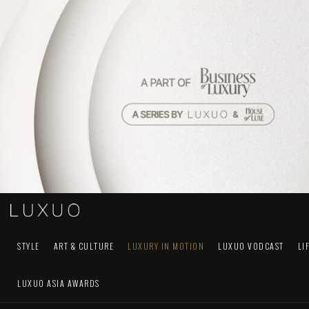
STYLE
ART & CULTURE
LUXURY IN MOTION
LUXUO VODCAST
LI
LUXUO ASIA AWARDS