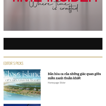
EDITOR'S PICKS
Bản hòa ca của những giác quan giữa
miền xanh thuần khiết
Homepage Slider