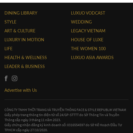
DINING LIBRARY
LUXUO VODCAST
STYLE
WEDDING
ART & CULTURE
LEGACY VIETNAM
LUXURY IN MOTION
HOUSE OF LUXE
LIFE
THE WOMEN 100
HEALTH & WELLNESS
LUXUO ASIA AWARDS
LEADER & BUSINESS
Advertise with Us
CÔNG TY TNHH THỜI TRANG VÀ TRUYỀN THÔNG FACE & STYLE REPUBLIK VIETNAM
Giấy phép trang thông tin điện tử số 24/GP-STTTT do Sở Thông Tin và Truyền
Thông cấp ngày 3 tháng 11 năm 2023.
Giấy chứng nhận đăng ký kinh doanh số: 0316554597 do Sở Kế Hoạch Đầu Tư
TPHCM cấp ngày 27/10/2020.