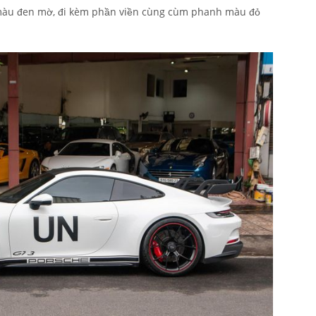
 màu đen mờ, đi kèm phần viền cùng cùm phanh màu đỏ