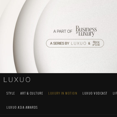
STYLE
ART & CULTURE
LUXURY IN MOTION
LUXUO VODCAST
LI
LUXUO ASIA AWARDS