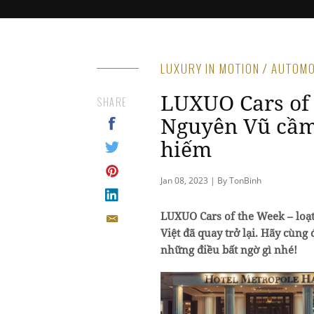
LUXURY IN MOTION / AUTOM
LUXUO Cars of
SHARE
Nguyên Vũ cầm 
hiếm
Jan 08, 2023 | By TonBinh
LUXUO Cars of the Week – loạt 
Việt đã quay trở lại. Hãy cùn
những điều bất ngờ gì nhé!