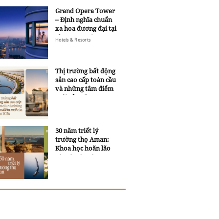
Grand Opera Tower
– Định nghĩa chuẩn
xa hoa đương đại tại
Sheraton Saigon
Hotels & Resorts
Grand Opera Hotel
Thị trường bất động
sản cao cấp toàn cầu
và những tâm điểm
mới của năm 2026
30 năm triết lý
trường thọ Aman:
Khoa học hoãn lão
và trí tuệ ngàn xưa