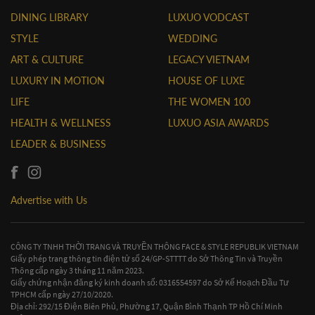
DINING LIBRARY
LUXUO VODCAST
STYLE
WEDDING
ART & CULTURE
LEGACY VIETNAM
LUXURY IN MOTION
HOUSE OF LUXE
LIFE
THE WOMEN 100
HEALTH & WELLNESS
LUXUO ASIA AWARDS
LEADER & BUSINESS
Advertise with Us
CÔNG TY TNHH THỜI TRANG VÀ TRUYỀN THÔNG FACE & STYLE REPUBLIK VIETNAM
Giấy phép trang thông tin điện tử số 24/GP-STTTT do Sở Thông Tin và Truyền
Thông cấp ngày 3 tháng 11 năm 2023.
Giấy chứng nhận đăng ký kinh doanh số: 0316554597 do Sở Kế Hoạch Đầu Tư
TPHCM cấp ngày 27/10/2020.
Địa chỉ: 292/15 Điện Biên Phủ, Phường 17, Quận Bình Thạnh TP Hồ Chí Minh