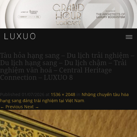
Tàu hỏa hạng sang – Du lịch trải nghiệm –
Du lịch hạng sang – Du lịch chậm – Trải
nghiệm văn hoá – Central Heritage
Connection – LUXUO 8
Published
01/07/2026
at
1536 × 2048
in
Những chuyến tàu hỏa
hạng sang đáng trải nghiệm tại Việt Nam
.
← Previous
Next →