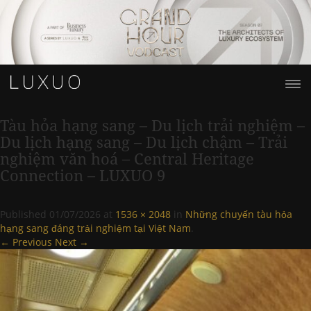
Tàu hỏa hạng sang – Du lịch trải nghiệm –
Du lịch hạng sang – Du lịch chậm – Trải
nghiệm văn hoá – Central Heritage
Connection – LUXUO 9
Published
01/07/2026
at
1536 × 2048
in
Những chuyến tàu hỏa
hạng sang đáng trải nghiệm tại Việt Nam
.
← Previous
Next →