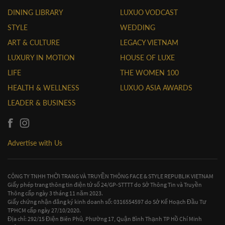
DINING LIBRARY
LUXUO VODCAST
STYLE
WEDDING
ART & CULTURE
LEGACY VIETNAM
LUXURY IN MOTION
HOUSE OF LUXE
LIFE
THE WOMEN 100
HEALTH & WELLNESS
LUXUO ASIA AWARDS
LEADER & BUSINESS
Advertise with Us
CÔNG TY TNHH THỜI TRANG VÀ TRUYỀN THÔNG FACE & STYLE REPUBLIK VIETNAM
Giấy phép trang thông tin điện tử số 24/GP-STTTT do Sở Thông Tin và Truyền
Thông cấp ngày 3 tháng 11 năm 2023.
Giấy chứng nhận đăng ký kinh doanh số: 0316554597 do Sở Kế Hoạch Đầu Tư
TPHCM cấp ngày 27/10/2020.
Địa chỉ: 292/15 Điện Biên Phủ, Phường 17, Quận Bình Thạnh TP Hồ Chí Minh