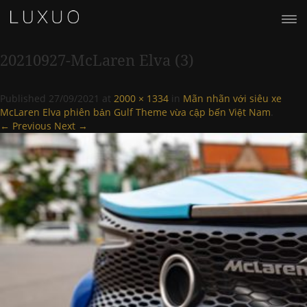
20210927-McLaren Elva (3)
Published
27/09/2021
at
2000 × 1334
in
Mãn nhãn với siêu xe
McLaren Elva phiên bản Gulf Theme vừa cập bến Việt Nam
.
← Previous
Next →