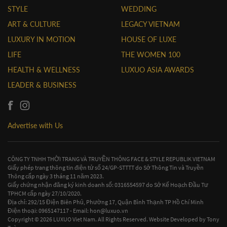
STYLE
WEDDING
ART & CULTURE
LEGACY VIETNAM
LUXURY IN MOTION
HOUSE OF LUXE
LIFE
THE WOMEN 100
HEALTH & WELLNESS
LUXUO ASIA AWARDS
LEADER & BUSINESS
Advertise with Us
CÔNG TY TNHH THỜI TRANG VÀ TRUYỀN THÔNG FACE & STYLE REPUBLIK VIETNAM
Giấy phép trang thông tin điện tử số 24/GP-STTTT do Sở Thông Tin và Truyền
Thông cấp ngày 3 tháng 11 năm 2023.
Giấy chứng nhận đăng ký kinh doanh số: 0316554597 do Sở Kế Hoạch Đầu Tư
TPHCM cấp ngày 27/10/2020.
Địa chỉ: 292/15 Điện Biên Phủ, Phường 17, Quận Bình Thạnh TP Hồ Chí Minh
Điện thoại: 0965147117 - Email:
hon@luxuo.vn
Copyright © 2026 LUXUO Viet Nam. All Rights Reserved. Website Developed by
Tony