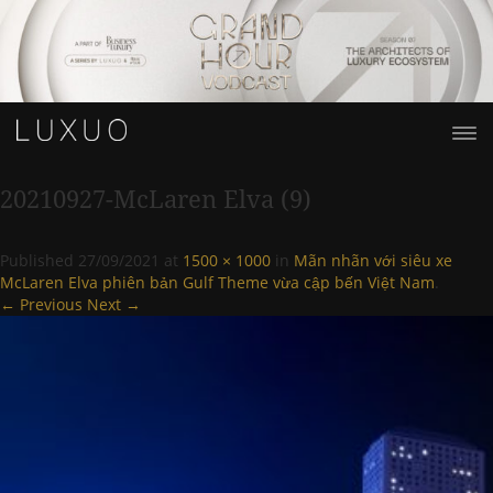
20210927-McLaren Elva (9)
Published
27/09/2021
at
1500 × 1000
in
Mãn nhãn với siêu xe
McLaren Elva phiên bản Gulf Theme vừa cập bến Việt Nam
.
← Previous
Next →