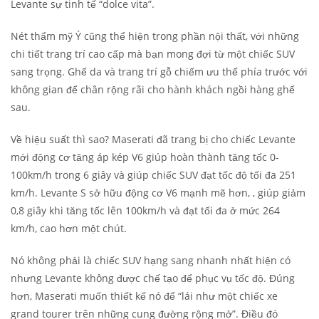
Levante sự tinh tế “dolce vita”.
Nét thẩm mỹ Ý cũng thể hiện trong phần nội thất, với những
chi tiết trang trí cao cấp mà bạn mong đợi từ một chiếc SUV
sang trọng. Ghế da và trang trí gỗ chiếm ưu thế phía trước với
không gian để chân rộng rãi cho hành khách ngồi hàng ghế
sau.
Về hiệu suất thì sao? Maserati đã trang bị cho chiếc Levante
mới động cơ tăng áp kép V6 giúp hoàn thành tăng tốc 0-
100km/h trong 6 giây và giúp chiếc SUV đạt tốc độ tối đa 251
km/h. Levante S sở hữu động cơ V6 mạnh mẽ hơn, , giúp giảm
0,8 giây khi tăng tốc lên 100km/h và đạt tối đa ở mức 264
km/h, cao hơn một chút.
Nó không phải là chiếc SUV hạng sang nhanh nhất hiện có
nhưng Levante không được chế tạo để phục vụ tốc độ. Đúng
hơn, Maserati muốn thiết kế nó để “lái như một chiếc xe
grand tourer trên những cung đường rộng mở”. Điều đó