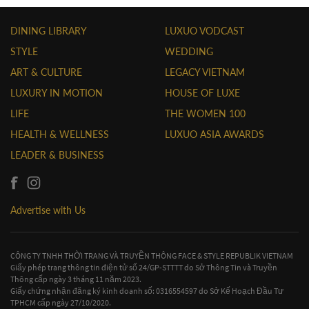
DINING LIBRARY
LUXUO VODCAST
STYLE
WEDDING
ART & CULTURE
LEGACY VIETNAM
LUXURY IN MOTION
HOUSE OF LUXE
LIFE
THE WOMEN 100
HEALTH & WELLNESS
LUXUO ASIA AWARDS
LEADER & BUSINESS
Advertise with Us
CÔNG TY TNHH THỜI TRANG VÀ TRUYỀN THÔNG FACE & STYLE REPUBLIK VIETNAM
Giấy phép trang thông tin điện tử số 24/GP-STTTT do Sở Thông Tin và Truyền
Thông cấp ngày 3 tháng 11 năm 2023.
Giấy chứng nhận đăng ký kinh doanh số: 0316554597 do Sở Kế Hoạch Đầu Tư
TPHCM cấp ngày 27/10/2020.