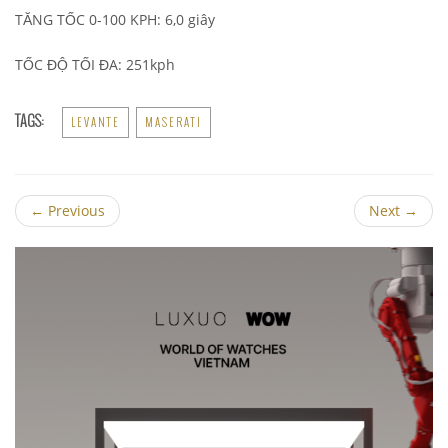
TĂNG TỐC 0-100 KPH: 6,0 giây
TỐC ĐỘ TỐI ĐA: 251kph
TAGS:
LEVANTE
MASERATI
←
Previous
Next
→