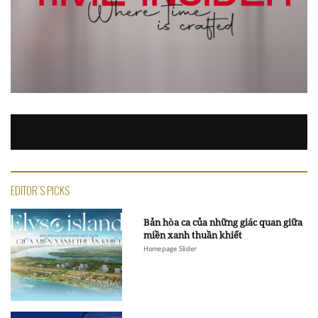
EDITOR'S PICKS
Bản hòa ca của những giác quan giữa
miền xanh thuần khiết
Homepage Slider