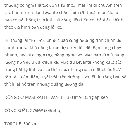
thường có nghĩa là tốc độ và sự thoải mái khi di chuyển trên
các hành trình dài. Levante chắc chắn rất thoải mái. Nó tự
hào có hệ thống treo khí chủ động tiên tiến có thể điều chỉnh
theo địa hình bạn đang lái xe.
Hệ thống lái trợ lực điện độc đáo cũng tự động tinh chỉnh độ
chính xác và khả năng lái xe dựa trên tốc độ. Bạn càng chạy
nhanh, tay lái càng nặng, đồng nghĩa với việc bạn cần ít năng
lượng hơn để điều khiển xe. Mặc dù Levante không xuất sắc
trong bất kỳ lĩnh vực cụ thể nào, nhưng nó là một chiếc SUV
rắn rỏi, toàn diện, tuyệt vời trên đường – và tôi tin rằng bạn sẽ
thích lái nó trên những quãng đường dài.
ĐỘNG CƠ MASERATI LEVANTE: 3.0 lít V6 tăng áp kép
CÔNG SUẤT: 275kW (345bhp)
TORQUE: 500Nm