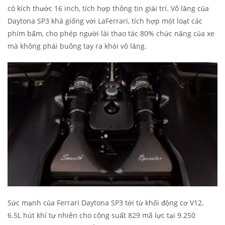
có kích thước 16 inch, tích hợp thông tin giải trí. Vô lăng của
Daytona SP3 khá giống với LaFerrari, tích hợp một loạt các
phím bấm, cho phép người lái thao tác 80% chức năng của xe
mà không phải buông tay ra khỏi vô lăng.
Sức mạnh của Ferrari Daytona SP3 tới từ khối động cơ V12,
6.5L hút khí tự nhiên cho công suất 829 mã lực tại 9.250