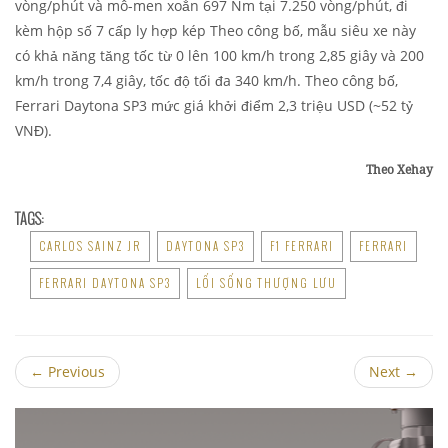
vòng/phút và mô-men xoắn 697 Nm tại 7.250 vòng/phút, đi
kèm hộp số 7 cấp ly hợp kép Theo công bố, mẫu siêu xe này
có khả năng tăng tốc từ 0 lên 100 km/h trong 2,85 giây và 200
km/h trong 7,4 giây, tốc độ tối đa 340 km/h. Theo công bố,
Ferrari Daytona SP3 mức giá khởi điểm 2,3 triệu USD (~52 tỷ
VNĐ).
Theo Xehay
TAGS:
CARLOS SAINZ JR
DAYTONA SP3
F1 FERRARI
FERRARI
FERRARI DAYTONA SP3
LỐI SỐNG THƯỢNG LƯU
←
Previous
Next
→