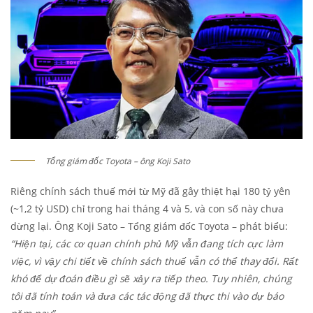
Tổng giám đốc Toyota – ông Koji Sato
Riêng chính sách thuế mới từ Mỹ đã gây thiệt hại 180 tỷ yên
(~1,2 tỷ USD) chỉ trong hai tháng 4 và 5, và con số này chưa
dừng lại. Ông Koji Sato – Tổng giám đốc Toyota – phát biểu:
“Hiện tại, các cơ quan chính phủ Mỹ vẫn đang tích cực làm
việc, vì vậy chi tiết về chính sách thuế vẫn có thể thay đổi. Rất
khó để dự đoán điều gì sẽ xảy ra tiếp theo. Tuy nhiên, chúng
tôi đã tính toán và đưa các tác động đã thực thi vào dự báo