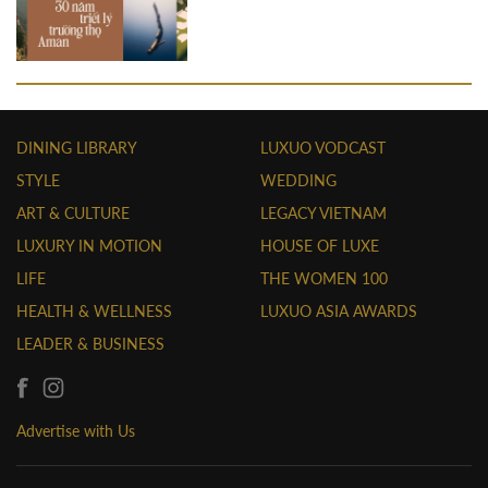
DINING LIBRARY
LUXUO VODCAST
STYLE
WEDDING
ART & CULTURE
LEGACY VIETNAM
LUXURY IN MOTION
HOUSE OF LUXE
LIFE
THE WOMEN 100
HEALTH & WELLNESS
LUXUO ASIA AWARDS
LEADER & BUSINESS
Advertise with Us