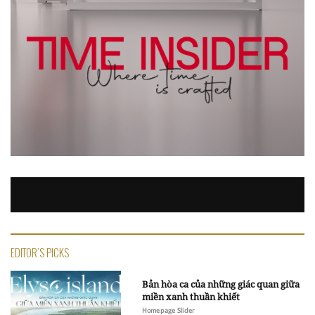
EDITOR'S PICKS
Bản hòa ca của những giác quan giữa
miền xanh thuần khiết
Homepage Slider