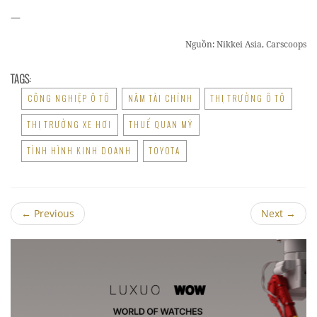
—
Nguồn: Nikkei Asia, Carscoops
TAGS:
CÔNG NGHIỆP Ô TÔ
NĂM TÀI CHÍNH
THỊ TRƯỜNG Ô TÔ
THỊ TRƯỜNG XE HƠI
THUẾ QUAN MỸ
TÌNH HÌNH KINH DOANH
TOYOTA
←
Previous
Next
→