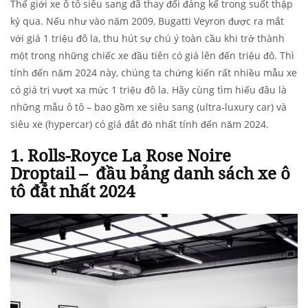
Thế giới xe ô tô siêu sang đã thay đổi đáng kể trong suốt thập
kỷ qua. Nếu như vào năm 2009, Bugatti Veyron được ra mắt
với giá 1 triệu đô la, thu hút sự chú ý toàn cầu khi trở thành
một trong những chiếc xe đầu tiên có giá lên đến triệu đô. Thì
tính đến năm 2024 này, chúng ta chứng kiến rất nhiều mẫu xe
có giá trị vượt xa mức 1 triệu đô la. Hãy cùng tìm hiểu đâu là
những mẫu ô tô – bao gồm xe siêu sang (ultra-luxury car) và
siêu xe (hypercar) có giá đắt đỏ nhất tính đến năm 2024.
1. Rolls-Royce
La Rose Noire
Droptail –
đầu bảng danh sách xe ô
tô đắt nhất 2024