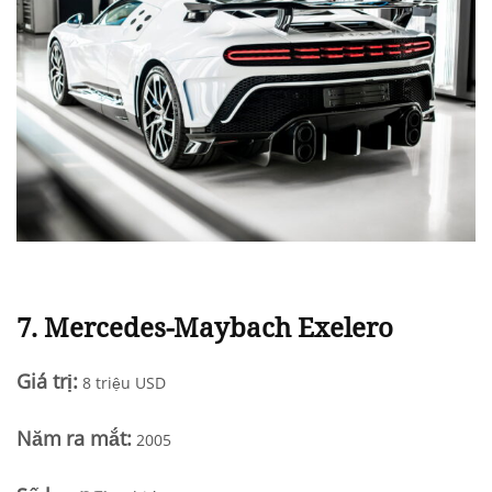
7.
Mercedes-Maybach Exelero
Giá trị:
8 triệu USD
N
ăm
ra mắt
:
2005