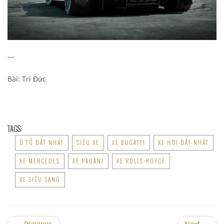
—
Bài: Trí Đức
TAGS:
Ô TỐ ĐẮT NHẤT
SIÊU XE
XE BUGATTI
XE HƠI ĐẮT NHẤT
XE MERCEDES
XE PAGANI
XE ROLLS-ROYCE
XE SIÊU SANG
←
Previous
Next
→