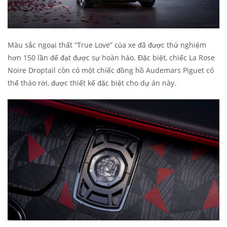
Màu sắc ngoại thất “True Love” của xe đã được thử nghiệm
hơn 150 lần để đạt được sự hoàn hảo. Đặc biệt, chiếc La Rose
Noire Droptail còn có một chiếc đồng hồ Audemars Piguet có
thể tháo rời, được thiết kế đặc biệt cho dự án này.