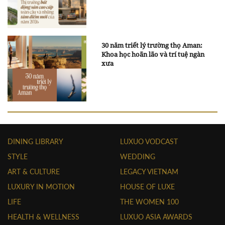
30 năm triết lý trường thọ Aman:
Khoa học hoãn lão và trí tuệ ngàn
xưa
DINING LIBRARY
LUXUO VODCAST
STYLE
WEDDING
ART & CULTURE
LEGACY VIETNAM
LUXURY IN MOTION
HOUSE OF LUXE
LIFE
THE WOMEN 100
HEALTH & WELLNESS
LUXUO ASIA AWARDS