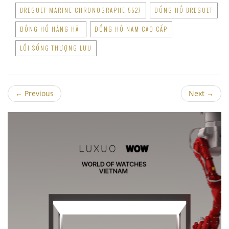
BREGUET MARINE CHRONOGRAPHE 5527
ĐỒNG HỒ BREGUET
ĐỒNG HỒ HÀNG HẢI
ĐỒNG HỒ NAM CAO CẤP
LỐI SỐNG THƯỢNG LƯU
←
Previous
Next
→