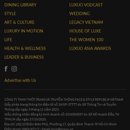
DINING LIBRARY
LUXUO VODCAST
STYLE
WEDDING
ART & CULTURE
LEGACY VIETNAM
LUXURY IN MOTION
HOUSE OF LUXE
LIFE
THE WOMEN 100
HEALTH & WELLNESS
LUXUO ASIA AWARDS
LEADER & BUSINESS
Advertise with Us
CÔNG TY TNHH THỜI TRANG VÀ TRUYỀN THÔNG FACE & STYLE REPUBLIK VIETNAM
Giấy phép trang thông tin điện tử số 24/GP-STTTT do Sở Thông Tin và Truyền
Thông cấp ngày 3 tháng 11 năm 2023.
Giấy chứng nhận đăng ký kinh doanh số: 0316554597 do Sở Kế Hoạch Đầu Tư
TPHCM cấp ngày 27/10/2020.
Địa chỉ: 292/15 Điện Biên Phủ, Phường 17, Quận Bình Thạnh TP Hồ Chí Minh
Điện thoại: 0965147117 - Email:
hon@luxuo.vn