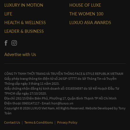
LUXURY IN MOTION
HOUSE OF LUXE
LIFE
THE WOMEN 100
HEALTH & WELLNESS
LUXUO ASIA AWARDS
LEADER & BUSINESS
Advertise with Us
CÔNG TY TNHH THỜI TRANG VÀ TRUYỀN THÔNG FACE & STYLE REPUBLIK VIETNAM
Giấy phép trang thông tin điện tử số 24/GP-STTTT do Sở Thông Tin và Truyền
Thông cấp ngày 3 tháng 11 năm 2023.
Giấy chứng nhận đăng ký kinh doanh số: 0316554597 do Sở Kế Hoạch Đầu Tư
TPHCM cấp ngày 27/10/2020.
Địa chỉ: 292/15 Điện Biên Phủ, Phường 17, Quận Bình Thạnh TP Hồ Chí Minh
Điện thoại: 0965147117 - Email:
hon@luxuo.vn
Copyright © 2026 LUXUO Viet Nam. All Rights Reserved. Website Developed by
Tony
Toàn
Contact Us
|
Terms & Conditions
|
Privacy Policy