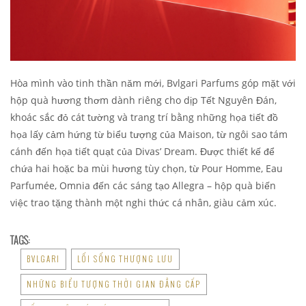
Hòa mình vào tinh thần năm mới, Bvlgari Parfums góp mặt với
hộp quà hương thơm dành riêng cho dịp Tết Nguyên Đán,
khoác sắc đỏ cát tường và trang trí bằng những họa tiết đồ
họa lấy cảm hứng từ biểu tượng của Maison, từ ngôi sao tám
cánh đến họa tiết quạt của Divas’ Dream. Được thiết kế để
chứa hai hoặc ba mùi hương tùy chọn, từ Pour Homme, Eau
Parfumée, Omnia đến các sáng tạo Allegra – hộp quà biến
việc trao tặng thành một nghi thức cá nhân, giàu cảm xúc.
TAGS:
BVLGARI
LỐI SỐNG THƯỢNG LƯU
NHỮNG BIỂU TƯỢNG THỜI GIAN ĐẲNG CẤP