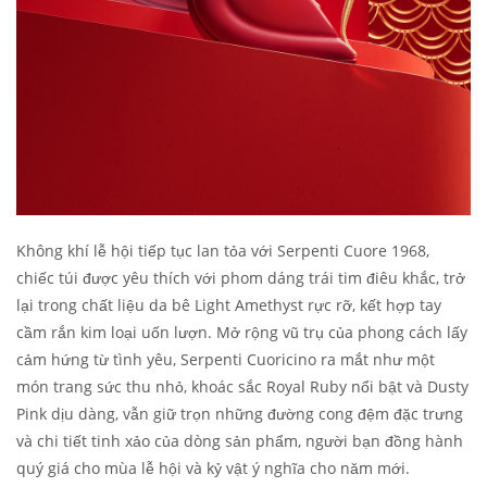
Không khí lễ hội tiếp tục lan tỏa với Serpenti Cuore 1968,
chiếc túi được yêu thích với phom dáng trái tim điêu khắc, trở
lại trong chất liệu da bê Light Amethyst rực rỡ, kết hợp tay
cầm rắn kim loại uốn lượn. Mở rộng vũ trụ của phong cách lấy
cảm hứng từ tình yêu, Serpenti Cuoricino ra mắt như một
món trang sức thu nhỏ, khoác sắc Royal Ruby nổi bật và Dusty
Pink dịu dàng, vẫn giữ trọn những đường cong đệm đặc trưng
và chi tiết tinh xảo của dòng sản phẩm, người bạn đồng hành
quý giá cho mùa lễ hội và kỷ vật ý nghĩa cho năm mới.