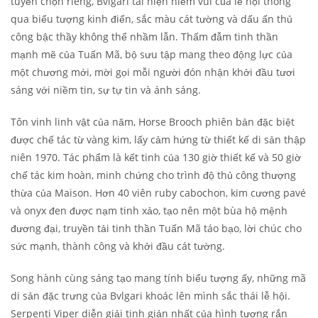
tuyển chọn riêng, Bvlgari tái hiện niềm vui của lễ hội thông
qua biểu tượng kinh điển, sắc màu cát tường và dấu ấn thủ
công bậc thầy không thể nhầm lẫn. Thấm đẫm tinh thần
mạnh mẽ của Tuấn Mã, bộ sưu tập mang theo động lực của
một chương mới, mời gọi mỗi người đón nhận khởi đầu tươi
sáng với niềm tin, sự tự tin và ánh sáng.
Tôn vinh linh vật của năm, Horse Brooch phiên bản đặc biệt
được chế tác từ vàng kim, lấy cảm hứng từ thiết kế di sản thập
niên 1970. Tác phẩm là kết tinh của 130 giờ thiết kế và 50 giờ
chế tác kim hoàn, minh chứng cho trình độ thủ công thượng
thừa của Maison. Hơn 40 viên ruby cabochon, kim cương pavé
và onyx đen được nạm tinh xảo, tạo nên một bùa hộ mệnh
đương đại, truyền tải tinh thần Tuấn Mã táo bạo, lời chúc cho
sức mạnh, thành công và khởi đầu cát tường.
Song hành cùng sáng tạo mang tính biểu tượng ấy, những mã
di sản đặc trưng của Bvlgari khoác lên mình sắc thái lễ hội.
Serpenti Viper diễn giải tinh giản nhất của hình tượng rắn