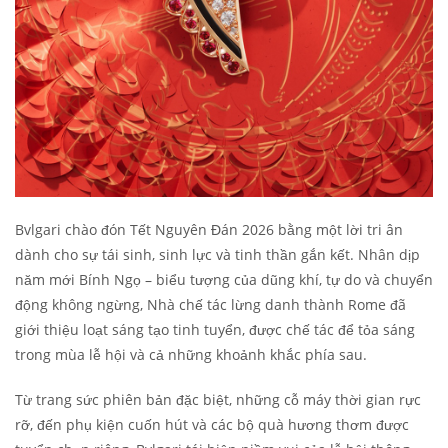
Bvlgari chào đón Tết Nguyên Đán 2026 bằng một lời tri ân
dành cho sự tái sinh, sinh lực và tinh thần gắn kết. Nhân dịp
năm mới Bính Ngọ – biểu tượng của dũng khí, tự do và chuyển
động không ngừng, Nhà chế tác lừng danh thành Rome đã
giới thiệu loạt sáng tạo tinh tuyển, được chế tác để tỏa sáng
trong mùa lễ hội và cả những khoảnh khắc phía sau.
Từ trang sức phiên bản đặc biệt, những cỗ máy thời gian rực
rỡ, đến phụ kiện cuốn hút và các bộ quà hương thơm được