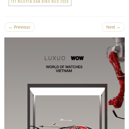
TẾT NGUYÊN ĐÁN BÍNH NGỌ 2026
←
Previous
Next
→