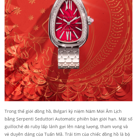
Trong thế giới đồng hồ, Bvlgari kỷ niệm Năm Mới Âm Lịch
bằng Serpenti Seduttori Automatic phiên bản giới hạn. Mặt số
guilloché đỏ ruby lấp lánh gợi lên năng lượng, tham vọng và
vẻ duyên dáng của Tuấn Mã. Trái tim của chiếc đồng hồ là bộ