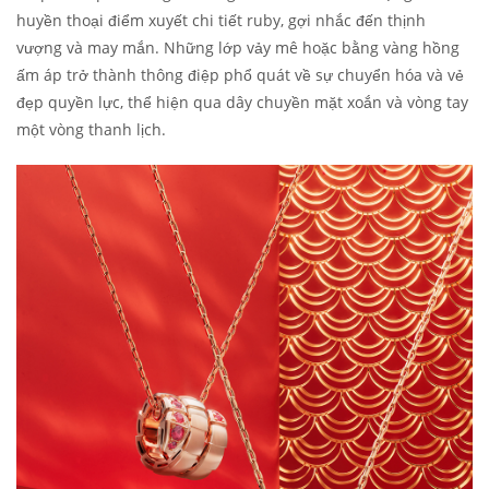
huyền thoại điểm xuyết chi tiết ruby, gợi nhắc đến thịnh
vượng và may mắn. Những lớp vảy mê hoặc bằng vàng hồng
ấm áp trở thành thông điệp phổ quát về sự chuyển hóa và vẻ
đẹp quyền lực, thể hiện qua dây chuyền mặt xoắn và vòng tay
một vòng thanh lịch.