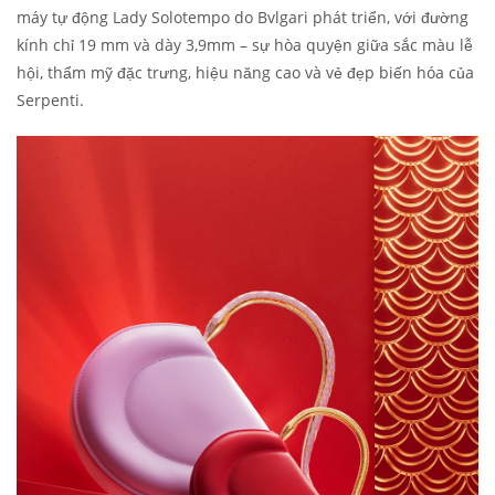
máy tự động Lady Solotempo do Bvlgari phát triển, với đường
kính chỉ 19 mm và dày 3,9mm – sự hòa quyện giữa sắc màu lễ
hội, thẩm mỹ đặc trưng, hiệu năng cao và vẻ đẹp biến hóa của
Serpenti.