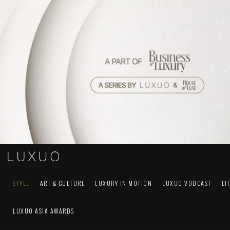
STYLE
ART & CULTURE
LUXURY IN MOTION
LUXUO VODCAST
LI
LUXUO ASIA AWARDS