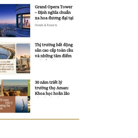
Grand Opera Tower
– Định nghĩa chuẩn
xa hoa đương đại tại
Sheraton Saigon
Hotels & Resorts
Grand Opera Hotel
Thị trường bất động
sản cao cấp toàn cầu
và những tâm điểm
mới của năm 2026
30 năm triết lý
trường thọ Aman:
Khoa học hoãn lão
và trí tuệ ngàn xưa