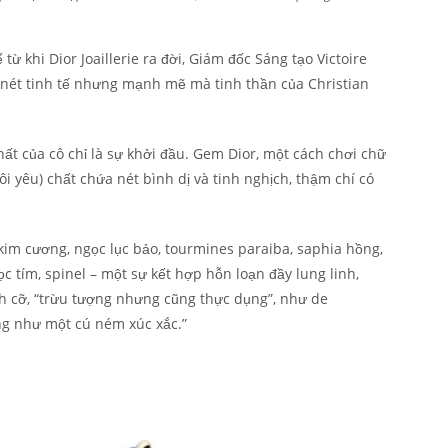
ừ khi Dior Joaillerie ra đời, Giám đốc Sáng tạo Victoire
 nét tinh tế nhưng mạnh mẽ mà tinh thần của Christian
ất của cô chỉ là sự khởi đầu. Gem Dior, một cách chơi chữ
tôi yêu) chất chứa nét bình dị và tinh nghịch, thậm chí có
im cương, ngọc lục bảo, tourmines paraiba, saphia hồng,
gọc tím, spinel – một sự kết hợp hỗn loạn đầy lung linh,
ch cỡ, “trừu tượng nhưng cũng thực dụng”, như de
ống như một cú ném xúc xắc.”