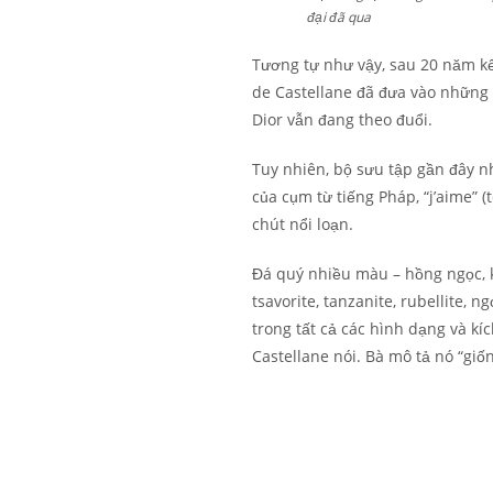
đại đã qua
Tương tự như vậy, sau 20 năm kể t
de Castellane đã đưa vào những
Dior vẫn đang theo đuổi.
Tuy nhiên, bộ sưu tập gần đây nh
của cụm từ tiếng Pháp, “j’aime” (
chút nổi loạn.
Đá quý nhiều màu – hồng ngọc, k
tsavorite, tanzanite, rubellite, n
trong tất cả các hình dạng và kí
Castellane nói. Bà mô tả nó “gi