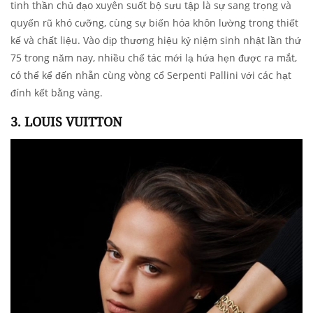
tinh thần chủ đạo xuyên suốt bộ sưu tập là sự sang trọng và
quyến rũ khó cưỡng, cùng sự biến hóa khôn lường trong thiết
kế và chất liệu. Vào dịp thương hiệu kỷ niệm sinh nhật lần thứ
75 trong năm nay, nhiều chế tác mới lạ hứa hẹn được ra mắt,
có thể kể đến nhẫn cùng vòng cổ Serpenti Pallini với các hạt
đính kết bằng vàng.
3. LOUIS VUITTON