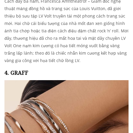
Cách đây ba năm, Francesca Amfitheatrof – Giám đốc nghệ
thuật mảng đồng hồ và trang sức của Louis Vuitton, đã giới
thiệu bộ sưu tập LV Volt truyền tải một phong cách trang sức
mới. Hai chữ cái biểu tượng của nhà mốt đan xen giống hình
ảnh tia chớp hoặc tia điện cách điệu đậm chất rock ‘n’ roll. Mới
đây, thương hiệu đã cho ra mắt hoa tai và mặt dây chuyền LV
Volt One nạm kim cương có họa tiết móng vuốt bằng vàng
trắng lấp lánh; theo đó là chiếc nhẫn kim cương kết hợp vàng
vàng gia công với họa tiết chữ lồng LV.
4. GRAFF