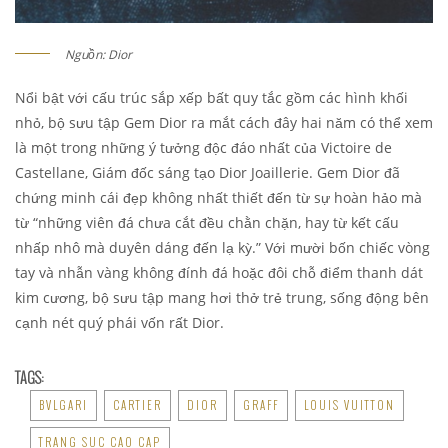
Nguồn: Dior
Nổi bật với cấu trúc sắp xếp bất quy tắc gồm các hình khối
nhỏ, bộ sưu tập Gem Dior ra mắt cách đây hai năm có thể xem
là một trong những ý tưởng độc đáo nhất của Victoire de
Castellane, Giám đốc sáng tạo Dior Joaillerie. Gem Dior đã
chứng minh cái đẹp không nhất thiết đến từ sự hoàn hảo mà
từ “những viên đá chưa cắt đều chằn chặn, hay từ kết cấu
nhấp nhô mà duyên dáng đến lạ kỳ.” Với mười bốn chiếc vòng
tay và nhẫn vàng không đính đá hoặc đôi chỗ điểm thanh dát
kim cương, bộ sưu tập mang hơi thở trẻ trung, sống động bên
cạnh nét quý phái vốn rất Dior.
TAGS:
BVLGARI
CARTIER
DIOR
GRAFF
LOUIS VUITTON
TRANG SUC CAO CAP