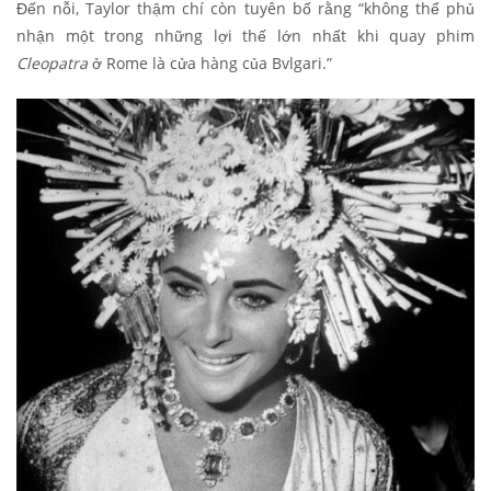
Đến nỗi, Taylor thậm chí còn tuyên bố rằng “không thể phủ
nhận một trong những lợi thế lớn nhất khi quay phim
Cleopatra
ở Rome là cửa hàng của Bvlgari.”