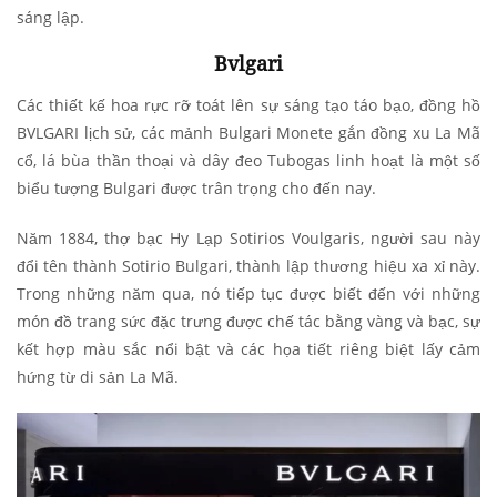
sáng lập.
Bvlgari
Các thiết kế hoa rực rỡ toát lên sự sáng tạo táo bạo, đồng hồ
BVLGARI lịch sử, các mảnh Bulgari Monete gắn đồng xu La Mã
cổ, lá bùa thần thoại và dây đeo Tubogas linh hoạt là một số
biểu tượng Bulgari được trân trọng cho đến nay.
Năm 1884, thợ bạc Hy Lạp Sotirios Voulgaris, người sau này
đổi tên thành Sotirio Bulgari, thành lập thương hiệu xa xỉ này.
Trong những năm qua, nó tiếp tục được biết đến với những
món đồ trang sức đặc trưng được chế tác bằng vàng và bạc, sự
kết hợp màu sắc nổi bật và các họa tiết riêng biệt lấy cảm
hứng từ di sản La Mã.