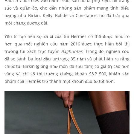
Haut à Courroies vào năm 1900, sau đó là phụ kiện, đồ trang
sức và quần áo, cho đến những sản phẩm mang tính biểu
tượng như Birkin, Kelly, Bolide và Constance, nó đã trải qua
một chặng đường dài.
Yếu tố tạo nên sự xa xỉ của túi Hermès có thể được hiểu rõ
hơn qua một nghiên cứu năm 2016 được thực hiện bởi thị
trường túi xách trực tuyến
Baghunter
. Trong đó, nghiên cứu
đã so sánh ba loại đầu tư trong 35 năm và phát hiện ra rằng
chiếc túi Birkin (giống như món đồ sưu tầm) có giá trị cao hơn
vàng và chỉ số thị trường chứng khoán S&P 500, khiến sản
phẩm của Hermès trở thành một khoản đầu tư tốt hơn.