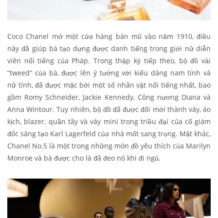
Coco Chanel mở một cửa hàng bán mũ vào năm 1910, điều
này đã giúp bà tạo dựng được danh tiếng trong giới nữ diễn
viên nổi tiếng của Pháp. Trong thập kỷ tiếp theo, bộ đồ vải
“tweed” của bà, được lên ý tưởng với kiểu dáng nam tính và
nữ tính, đã được mặc bởi một số nhân vật nổi tiếng nhất, bao
gồm Romy Schneider, Jackie Kennedy, Công nương Diana và
Anna Wintour. Tuy nhiên, bộ đồ đã được đổi mới thành váy, áo
kịch, blazer, quần tây và váy mini trong triều đại của cố giám
đốc sáng tạo Karl Lagerfeld của nhà mốt sang trọng. Mặt khác,
Chanel No.5 là một trong những món đồ yêu thích của Marilyn
Monroe và bà được cho là đã đeo nó khi đi ngủ.