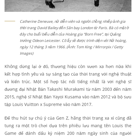
Catherine Deneuve, nữ diễn viên và người chồng nhiếp ảnh gia
thời trang David Bailey đến Sân bay London từ Paris. Bà có mặt ở
đây cho buổi biểu diễn của Hoàng gia “Born Free”, tại Quảng
trường Odeon Leicester. Cô ấy sẽ được trình diện với Nữ hoàng,
ngày 12 tháng 3 năm 1966. (Ảnh: Tom King / Mirrorpix / Getty
Images)
Không dừng lại ở đó, thương hiệu còn vươn xa hơn nữa khi
kết hợp tình yêu và sự sáng tạo của thời trang với nghệ thuật
và kiến ​​trúc. Một số hợp tác nổi tiếng nhất là với nghệ sĩ
đương đại Nhật Bản Takashi Murakami từ năm 2003 đến năm
2015, nghệ sĩ Nhật Bản Yayoi Kusama vào năm 2012 và bộ sưu
tập Louis Vuitton x Supreme vào năm 2017.
Để thu hút sự chú ý của Gen Z, hãng thời trang xa xỉ cũng đã
tung ra một trò chơi dựa trên phiêu lưu mang tên Louis the
Game để đánh dấu kỷ niệm 200 năm ngày sinh của người