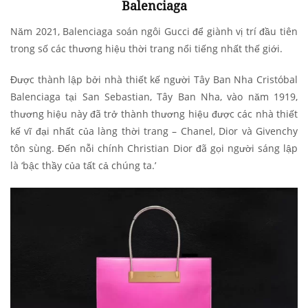
Balenciaga
Năm 2021, Balenciaga soán ngôi Gucci để giành vị trí đầu tiên
trong số các thương hiệu thời trang nổi tiếng nhất thế giới.
Được thành lập bởi nhà thiết kế người Tây Ban Nha Cristóbal
Balenciaga tại San Sebastian, Tây Ban Nha, vào năm 1919,
thương hiệu này đã trở thành thương hiệu được các nhà thiết
kế vĩ đại nhất của làng thời trang – Chanel, Dior và Givenchy
tôn sùng. Đến nỗi chính Christian Dior đã gọi người sáng lập
là ‘bậc thầy của tất cả chúng ta.’