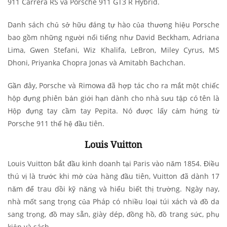
911 Carrera RS và Porsche 911 GT3 R Hybrid.
Danh sách chủ sở hữu đáng tự hào của thương hiệu Porsche
bao gồm những người nổi tiếng như David Beckham, Adriana
Lima, Gwen Stefani, Wiz Khalifa, LeBron, Miley Cyrus, MS
Dhoni, Priyanka Chopra Jonas và Amitabh Bachchan.
Gần đây, Porsche và Rimowa đã hợp tác cho ra mắt một chiếc
hộp đựng phiên bản giới hạn dành cho nhà sưu tập có tên là
Hộp đựng tay cầm tay Pepita. Nó được lấy cảm hứng từ
Porsche 911 thế hệ đầu tiên.
Louis Vuitton
Louis Vuitton
bắt đầu kinh doanh tại Paris vào năm 1854. Điều
thú vị là trước khi mở cửa hàng đầu tiên, Vuitton đã dành 17
năm để trau dồi kỹ năng và hiểu biết thị trường. Ngày nay,
nhà mốt sang trọng của Pháp có nhiều loại túi xách và đồ da
sang trọng, đồ may sẵn, giày dép, đồng hồ, đồ trang sức, phụ
kiện và sách.