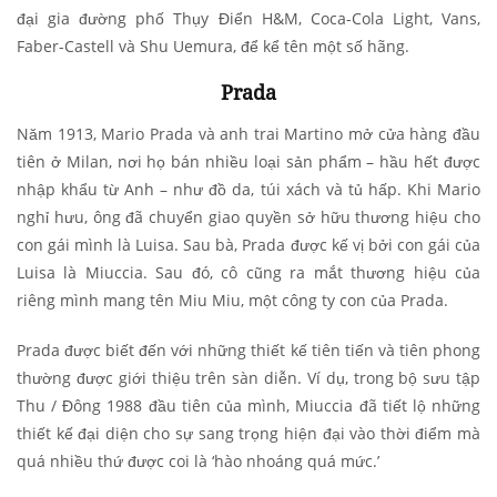
đại gia đường phố Thụy Điển H&M, Coca-Cola Light, Vans,
Faber-Castell và Shu Uemura, để kể tên một số hãng.
Prada
Năm 1913, Mario Prada và anh trai Martino mở cửa hàng đầu
tiên ở Milan, nơi họ bán nhiều loại sản phẩm – hầu hết được
nhập khẩu từ Anh – như đồ da, túi xách và tủ hấp. Khi Mario
nghỉ hưu, ông đã chuyển giao quyền sở hữu thương hiệu cho
con gái mình là Luisa. Sau bà, Prada được kế vị bởi con gái của
Luisa là Miuccia. Sau đó, cô cũng ra mắt thương hiệu của
riêng mình mang tên Miu Miu, một công ty con của Prada.
Prada được biết đến với những thiết kế tiên tiến và tiên phong
thường được giới thiệu trên sàn diễn. Ví dụ, trong bộ sưu tập
Thu / Đông 1988 đầu tiên của mình, Miuccia đã tiết lộ những
thiết kế đại diện cho sự sang trọng hiện đại vào thời điểm mà
quá nhiều thứ được coi là ‘hào nhoáng quá mức.’