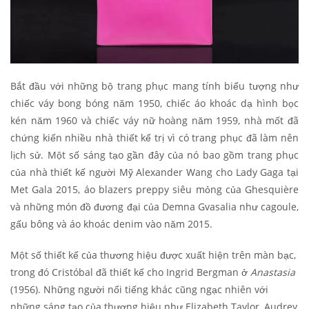
Bắt đầu với những bộ trang phục mang tính biểu tượng như
chiếc váy bong bóng năm 1950, chiếc áo khoác dạ hình bọc
kén năm 1960 và chiếc váy nữ hoàng năm 1959, nhà mốt đã
chứng kiến ​​nhiều nhà thiết kế trị vì có trang phục đã làm nên
lịch sử. Một số sáng tạo gần đây của nó bao gồm trang phục
của nhà thiết kế người Mỹ Alexander Wang cho Lady Gaga tại
Met Gala 2015, áo blazers preppy siêu mỏng của Ghesquière
và những món đồ đương đại của Demna Gvasalia như cagoule,
gấu bông và áo khoác denim vào năm 2015.
Một số thiết kế của thương hiệu được xuất hiện trên màn bạc,
trong đó
Cristóbal đã thiết kế cho Ingrid Bergman ở
Anastasia
(1956). Những người nổi tiếng khác cũng ngạc nhiên với
những sáng tạo của thương hiệu như Elizabeth Taylor, Audrey