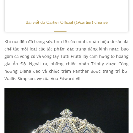
Bài viết do Cartier Official (@cartier) chia sẻ
Khi nói đến đồ trang sức tinh tế của mình, nhãn hiệu di sản đã
chế tác một loạt các tác phẩm đặc trưng đáng kinh ngạc, bao
gồm cả vòng cổ và vòng tay Tutti Frutti lấy cảm hứng từ hoàng
gia Ấn Độ. Ngoài ra, những chiếc nhẫn Trinity được Công
nương Diana đeo và chiếc trâm Panther được trang trí bởi
Wallis Simpson, vợ của Vua Edward VII.