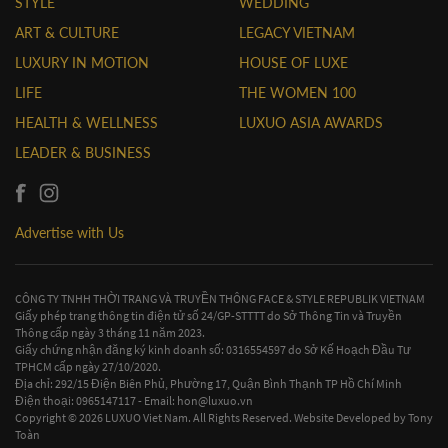
STYLE
WEDDING
ART & CULTURE
LEGACY VIETNAM
LUXURY IN MOTION
HOUSE OF LUXE
LIFE
THE WOMEN 100
HEALTH & WELLNESS
LUXUO ASIA AWARDS
LEADER & BUSINESS
Advertise with Us
CÔNG TY TNHH THỜI TRANG VÀ TRUYỀN THÔNG FACE & STYLE REPUBLIK VIETNAM
Giấy phép trang thông tin điện tử số 24/GP-STTTT do Sở Thông Tin và Truyền
Thông cấp ngày 3 tháng 11 năm 2023.
Giấy chứng nhận đăng ký kinh doanh số: 0316554597 do Sở Kế Hoạch Đầu Tư
TPHCM cấp ngày 27/10/2020.
Địa chỉ: 292/15 Điện Biên Phủ, Phường 17, Quận Bình Thạnh TP Hồ Chí Minh
Điện thoại: 0965147117 - Email:
hon@luxuo.vn
Copyright © 2026 LUXUO Viet Nam. All Rights Reserved. Website Developed by
Tony
Toàn