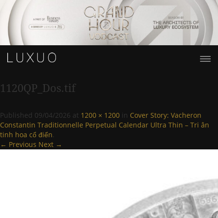
1120QP_Dos.tif
Published
09/04/2026
at
1200 × 1200
in
Cover Story: Vacheron
Constantin Traditionnelle Perpetual Calendar Ultra Thin – Tri ân
tinh hoa cổ điển
.
← Previous
Next →