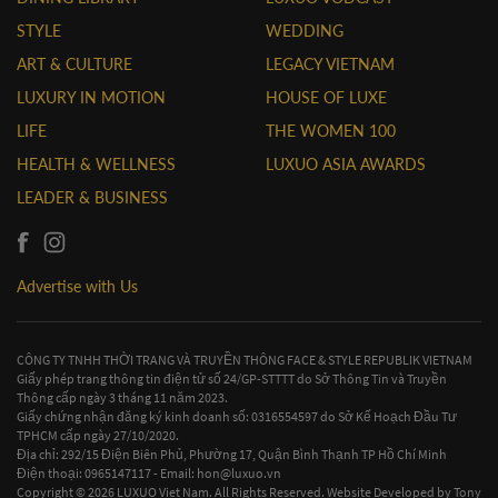
STYLE
WEDDING
ART & CULTURE
LEGACY VIETNAM
LUXURY IN MOTION
HOUSE OF LUXE
LIFE
THE WOMEN 100
HEALTH & WELLNESS
LUXUO ASIA AWARDS
LEADER & BUSINESS
Advertise with Us
CÔNG TY TNHH THỜI TRANG VÀ TRUYỀN THÔNG FACE & STYLE REPUBLIK VIETNAM
Giấy phép trang thông tin điện tử số 24/GP-STTTT do Sở Thông Tin và Truyền
Thông cấp ngày 3 tháng 11 năm 2023.
Giấy chứng nhận đăng ký kinh doanh số: 0316554597 do Sở Kế Hoạch Đầu Tư
TPHCM cấp ngày 27/10/2020.
Địa chỉ: 292/15 Điện Biên Phủ, Phường 17, Quận Bình Thạnh TP Hồ Chí Minh
Điện thoại: 0965147117 - Email:
hon@luxuo.vn
Copyright © 2026 LUXUO Viet Nam. All Rights Reserved. Website Developed by
Tony