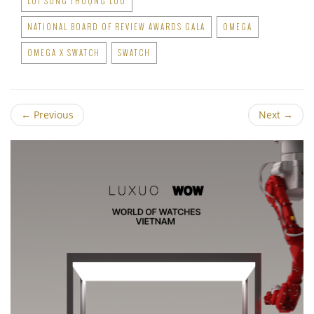
LỐI SỐNG THƯỢNG LƯU
NATIONAL BOARD OF REVIEW AWARDS GALA
OMEGA
OMEGA X SWATCH
SWATCH
←
Previous
Next
→