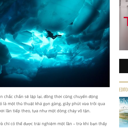
EDITO
an chắc chắn sẽ lặp lại, đồng thời cũng chuyển động
là một thủ thuật khá gọn gàng, giây phút vừa trôi qua
ới lần tiếp theo, tựa như một dòng chảy vô tận.
và chỉ có thể được trải nghiệm một lần – trừ khi bạn thấy