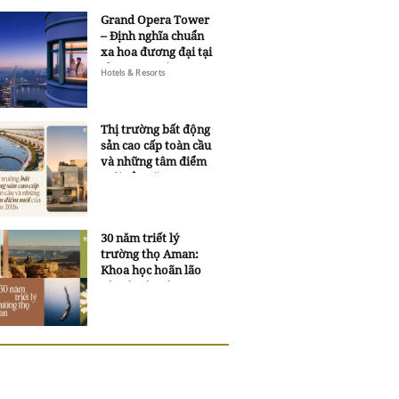
Grand Opera Tower
– Định nghĩa chuẩn
xa hoa đương đại tại
Sheraton Saigon
Hotels & Resorts
Grand Opera Hotel
Thị trường bất động
sản cao cấp toàn cầu
và những tâm điểm
mới của năm 2026
30 năm triết lý
trường thọ Aman:
Khoa học hoãn lão
và trí tuệ ngàn xưa