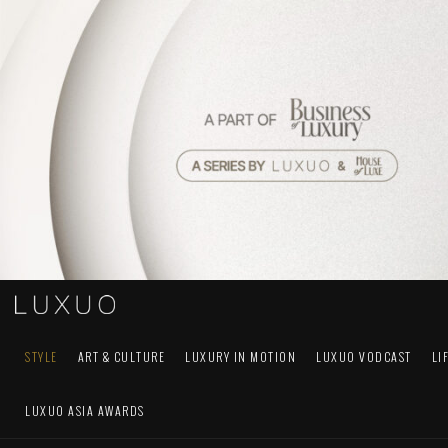
STYLE
ART & CULTURE
LUXURY IN MOTION
LUXUO VODCAST
LI
LUXUO ASIA AWARDS