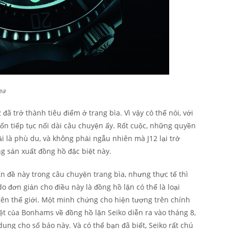
ea
ã trở thành tiêu điểm ở trang bìa. Vì vậy có thể nói, với
ốn tiếp tục nối dài câu chuyện ấy. Rốt cuộc, những quyền
i là phù du, và không phải ngẫu nhiên mà J12 lại trở
g sản xuất đồng hồ đặc biệt này.
n đề này trong câu chuyện trang bìa, nhưng thực tế thì
do đơn giản cho điều này là đồng hồ lặn có thể là loại
rên thế giới. Một minh chứng cho hiện tượng trên chính
iệt của Bonhams về đồng hồ lặn Seiko diễn ra vào tháng 8,
dung cho số báo này. Và có thể bạn đã biết, Seiko rất chú