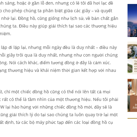
 sáng, hoặc ở gần lỗ đen, nhưng có lẽ tôi đã hơi lạc đề
ào cho phép chúng ta phân biệt giữa các giây – và quyết
nhớ lại. Đồng hồ, cũng giống như lịch sử, về bản chất gắn
chúng ta. Điều này giúp giải thích tại sao các thương hiệu
 niệm.
ặp đi lặp lại, nhưng mỗi ngày đều là duy nhất – điều này
 mỗi giây trôi qua là duy nhất, nhưng như con người chúng
đồng. Nói cách khác, điểm tương đồng ở đây là cảm xúc.
ạng thương hiệu và khái niệm thời gian kết hợp với nhau
, chỉ một chiếc đồng hồ cũng có thể nói lên tất cả mọi
; rất có thể là tầm nhìn của một thương hiệu. Nếu tôi phải
OW lại hào hứng với những chiếc đồng hồ mới, đây sẽ là
cũng giải thích lý do tại sao chúng ta luôn quay trở lại một
t định, từ các bộ máy phức tạp đến các loại đồng hồ cụ