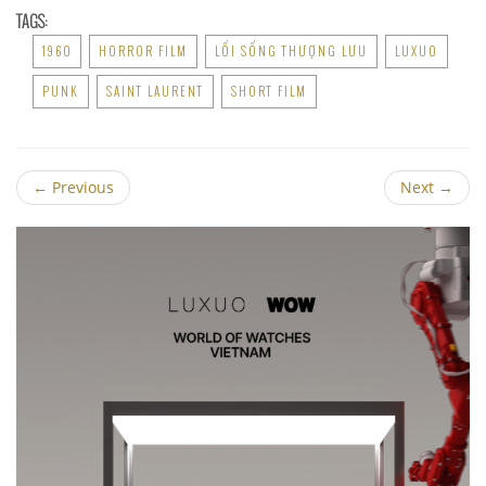
TAGS:
1960
HORROR FILM
LỐI SỐNG THƯỢNG LƯU
LUXUO
PUNK
SAINT LAURENT
SHORT FILM
←
Previous
Next
→