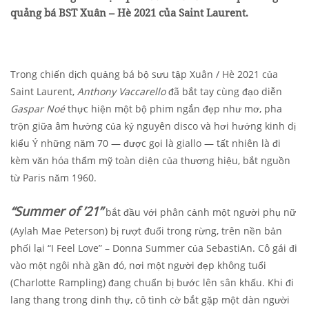
quảng bá BST Xuân – Hè 2021 của Saint Laurent.
Trong chiến dịch quảng bá bộ sưu tập Xuân / Hè 2021 của
Saint Laurent,
Anthony Vaccarello
đã bắt tay cùng đạo diễn
Gaspar Noé
thực hiện một bộ phim ngắn đẹp như mơ, pha
trộn giữa âm hưởng của kỷ nguyên disco và hơi hướng kinh dị
kiểu Ý những năm 70 — được gọi là giallo — tất nhiên là đi
kèm văn hóa thẩm mỹ toàn diện của thương hiệu, bắt nguồn
từ Paris năm 1960.
“Summer of ’21”
bắt đầu với phân cảnh một người phụ nữ
(Aylah Mae Peterson) bị rượt đuổi trong rừng, trên nền bản
phối lại “I Feel Love” – Donna Summer của SebastiAn. Cô gái đi
vào một ngôi nhà gần đó, nơi một người đẹp không tuổi
(Charlotte Rampling) đang chuẩn bị bước lên sân khấu. Khi đi
lang thang trong dinh thự, cô tình cờ bắt gặp một dàn người