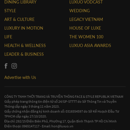
DINING LIBRARY
LUXUO VODCAST
STYLE
WEDDING
ART & CULTURE
LEGACY VIETNAM
LUXURY IN MOTION
HOUSE OF LUXE
LIFE
THE WOMEN 100
HEALTH & WELLNESS
LUXUO ASIA AWARDS
LEADER & BUSINESS
Advertise with Us
CÔNG TY TNHH THỜI TRANG VÀ TRUYỀN THÔNG FACE & STYLE REPUBLIK VIETNAM
Giấy phép trang thông tin điện tử số 24/GP-STTTT do Sở Thông Tin và Truyền
Thông cấp ngày 3 tháng 11 năm 2023.
Giấy chứng nhận đăng ký kinh doanh số: 0316554597 do Sở Kế Hoạch Đầu Tư
TPHCM cấp ngày 27/10/2020.
Địa chỉ: 292/15 Điện Biên Phủ, Phường 17, Quận Bình Thạnh TP Hồ Chí Minh
Điện thoại: 0965147117 - Email:
hon@luxuo.vn