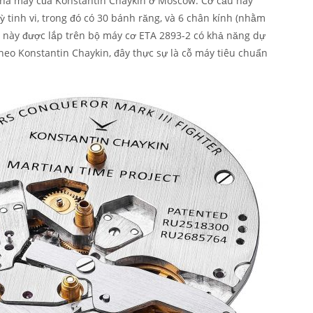
 nhà máy của Konstantin Chaykin ở Moscow. Cơ cấu này
kỳ tinh vi, trong đó có 30 bánh răng, và 6 chân kính (nhằm
 này được lắp trên bộ máy cơ ETA 2893-2 có khả năng dự
heo Konstantin Chaykin, đây thực sự là cỗ máy tiêu chuẩn