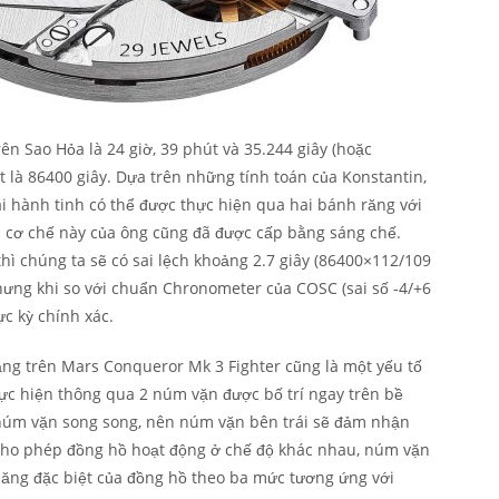
ên Sao Hỏa là 24 giờ, 39 phút và 35.244 giây (hoặc
ất là 86400 giây. Dựa trên những tính toán của Konstantin,
ai hành tinh có thể được thực hiện qua hai bánh răng với
và cơ chế này của ông cũng đã được cấp bằng sáng chế.
hì chúng ta sẽ có sai lệch khoảng 2.7 giây (86400×112/109
Nhưng khi so với chuẩn Chronometer của COSC (sai số -4/+6
ực kỳ chính xác.
năng trên Mars Conqueror Mk 3 Fighter cũng là một yếu tố
hực hiện thông qua 2 núm vặn được bố trí ngay trên bề
2 núm vặn song song, nên núm vặn bên trái sẽ đảm nhận
 cho phép đồng hồ hoạt động ở chế độ khác nhau, núm vặn
 năng đặc biệt của đồng hồ theo ba mức tương ứng với