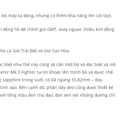
à bộ máy tự động, nhưng có thêm khả năng lên cót tay).
m đồng hồ để chỉnh giờ GMT, xoay ngược chiều kim đồng
ho cả Giờ Trái Đất và Giờ Sao Hỏa.
c biệt như thế này cũng sẽ cần một bộ vỏ đặc biệt và nổi
ror Mk 3 Fighter tự tin khoác lên mình bộ vỏ được chế
g sapphire trong suốt, có bề ngang 55,82mm – dày
tinh xảo. Bên cạnh đó, phần dây đeo cũng được thiết kế
 với tông màu đen chủ đạo, đan xen với những đường chỉ