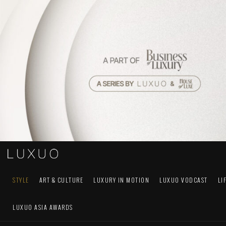
STYLE
ART & CULTURE
LUXURY IN MOTION
LUXUO VODCAST
LI
LUXUO ASIA AWARDS