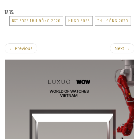
TAGS:
BST BOSS THU ĐÔNG 2020
HUGO BOSS
THU ĐÔNG 2020
←
Previous
Next
→