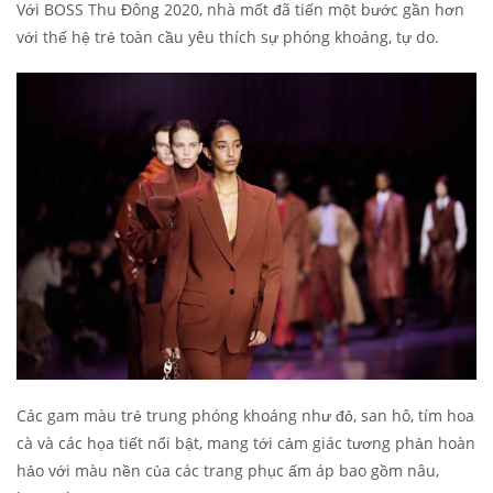
Với BOSS Thu Đông 2020, nhà mốt đã tiến một bước gần hơn
với thế hệ trẻ toàn cầu yêu thích sự phóng khoáng, tự do.
Các gam màu trẻ trung phóng khoáng như đỏ, san hô, tím hoa
cà và các họa tiết nổi bật, mang tới cảm giác tương phản hoàn
hảo với màu nền của các trang phục ấm áp bao gồm nâu,