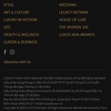
STYLE
WEDDING
ART & CULTURE
LEGACY VIETNAM
LUXURY IN MOTION
HOUSE OF LUXE
LIFE
THE WOMEN 100
HEALTH & WELLNESS
LUXUO ASIA AWARDS
LEADER & BUSINESS
Advertise with Us
CÔNG TY TNHH THỜI TRANG VÀ TRUYỀN THÔNG FACE & STYLE REPUBLIK VIETNAM
Giấy phép trang thông tin điện tử số 24/GP-STTTT do Sở Thông Tin và Truyền
Thông cấp ngày 3 tháng 11 năm 2023.
Giấy chứng nhận đăng ký kinh doanh số: 0316554597 do Sở Kế Hoạch Đầu Tư
TPHCM cấp ngày 27/10/2020.
Địa chỉ: 292/15 Điện Biên Phủ, Phường 17, Quận Bình Thạnh TP Hồ Chí Minh
Điện thoại: 0965147117 - Email:
hon@luxuo.vn
Copyright © 2026 LUXUO Viet Nam. All Rights Reserved. Website Developed by
Tony