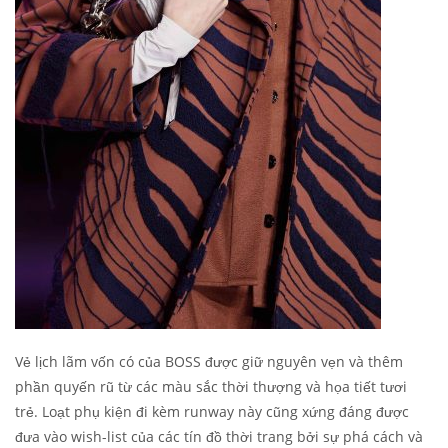
Vẻ lịch lãm vốn có của BOSS được giữ nguyên vẹn và thêm
phần quyến rũ từ các màu sắc thời thượng và họa tiết tươi
trẻ. Loạt phụ kiện đi kèm runway này cũng xứng đáng được
đưa vào wish-list của các tín đồ thời trang bởi sự phá cách và