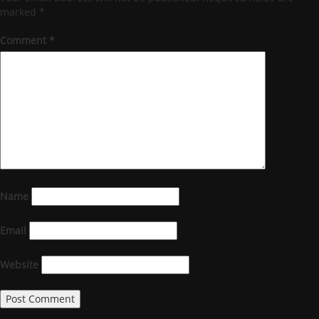
marked
*
Comment
*
Name
Email
Website