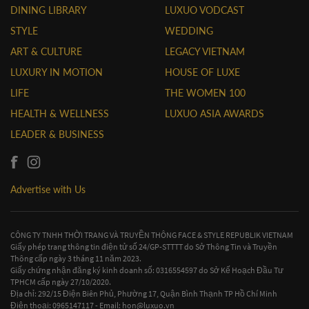
DINING LIBRARY
LUXUO VODCAST
STYLE
WEDDING
ART & CULTURE
LEGACY VIETNAM
LUXURY IN MOTION
HOUSE OF LUXE
LIFE
THE WOMEN 100
HEALTH & WELLNESS
LUXUO ASIA AWARDS
LEADER & BUSINESS
Advertise with Us
CÔNG TY TNHH THỜI TRANG VÀ TRUYỀN THÔNG FACE & STYLE REPUBLIK VIETNAM
Giấy phép trang thông tin điện tử số 24/GP-STTTT do Sở Thông Tin và Truyền
Thông cấp ngày 3 tháng 11 năm 2023.
Giấy chứng nhận đăng ký kinh doanh số: 0316554597 do Sở Kế Hoạch Đầu Tư
TPHCM cấp ngày 27/10/2020.
Địa chỉ: 292/15 Điện Biên Phủ, Phường 17, Quận Bình Thạnh TP Hồ Chí Minh
Điện thoại: 0965147117 - Email:
hon@luxuo.vn