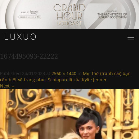
1674495093-22222
Published
24/01/2023
at
2560 × 1440
in
Mọi thứ (tranh cãi) bạn
cần biết về trang phục Schiaparelli của Kylie Jenner
.
Next →