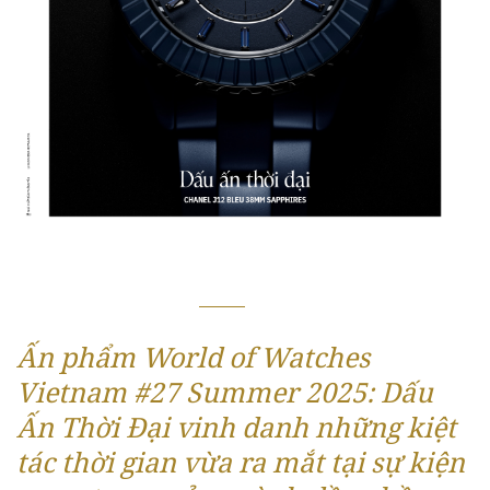
Ấn phẩm World of Watches
Vietnam #27 Summer 2025: Dấu
Ấn Thời Đại
vinh danh những kiệt
tác thời gian vừa ra mắt tại sự kiện