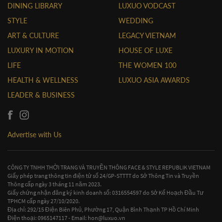
DINING LIBRARY
LUXUO VODCAST
STYLE
WEDDING
ART & CULTURE
LEGACY VIETNAM
LUXURY IN MOTION
HOUSE OF LUXE
LIFE
THE WOMEN 100
HEALTH & WELLNESS
LUXUO ASIA AWARDS
LEADER & BUSINESS
Advertise with Us
CÔNG TY TNHH THỜI TRANG VÀ TRUYỀN THÔNG FACE & STYLE REPUBLIK VIETNAM
Giấy phép trang thông tin điện tử số 24/GP-STTTT do Sở Thông Tin và Truyền
Thông cấp ngày 3 tháng 11 năm 2023.
Giấy chứng nhận đăng ký kinh doanh số: 0316554597 do Sở Kế Hoạch Đầu Tư
TPHCM cấp ngày 27/10/2020.
Địa chỉ: 292/15 Điện Biên Phủ, Phường 17, Quận Bình Thạnh TP Hồ Chí Minh
Điện thoại: 0965147117 - Email:
hon@luxuo.vn