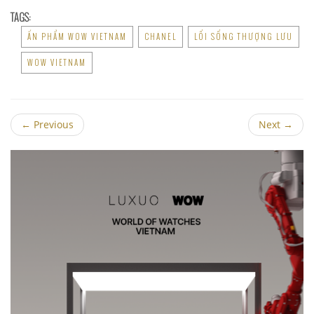
TAGS:
ẤN PHẨM WOW VIETNAM
CHANEL
LỐI SỐNG THƯỢNG LƯU
WOW VIETNAM
←
Previous
Next
→