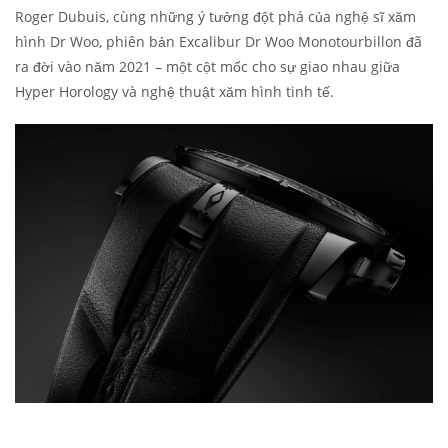
Roger Dubuis, cùng những ý tưởng đột phá của nghệ sĩ xăm
hình Dr Woo, phiên bản Excalibur Dr Woo Monotourbillon đã
ra đời vào năm 2021 – một cột mốc cho sự giao nhau giữa
Hyper Horology và nghệ thuật xăm hình tinh tế.