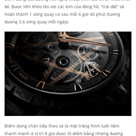
kế. Được liên khéo léo với các kim của đồng hồ, “trái đất” sẽ
hoàn thành 1 vòng quay cứ sau mỗi 6 giờ 40 phút (tương
đương 3.6 vòng quay mỗi ngày).
Điểm dừng chân tiếp theo sẽ là mặt trăng hình lưỡi liềm
thanh mảnh ở vị trí 8 giờ được tô điểm bằng những đường