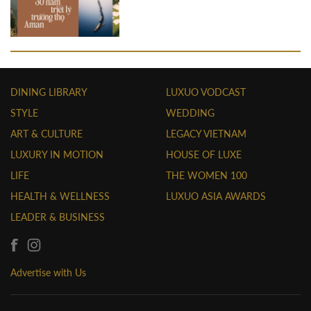
DINING LIBRARY
LUXUO VODCAST
STYLE
WEDDING
ART & CULTURE
LEGACY VIETNAM
LUXURY IN MOTION
HOUSE OF LUXE
LIFE
THE WOMEN 100
HEALTH & WELLNESS
LUXUO ASIA AWARDS
LEADER & BUSINESS
Advertise with Us