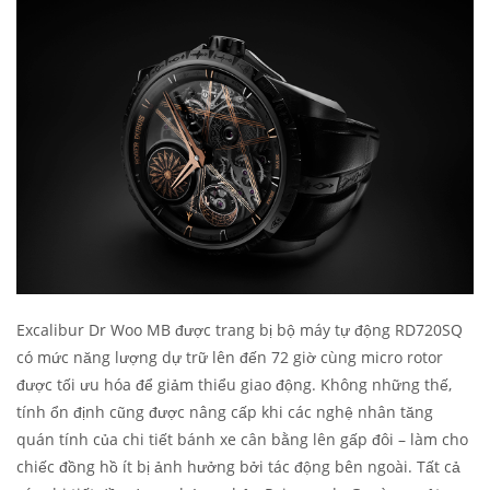
Excalibur Dr Woo MB được trang bị bộ máy tự động RD720SQ
có mức năng lượng dự trữ lên đến 72 giờ cùng micro rotor
được tối ưu hóa để giảm thiểu giao động. Không những thế,
tính ổn định cũng được nâng cấp khi các nghệ nhân tăng
quán tính của chi tiết bánh xe cân bằng lên gấp đôi – làm cho
chiếc đồng hồ ít bị ảnh hưởng bởi tác động bên ngoài. Tất cả