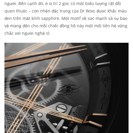
người. Bên cạnh đó, ở vị trí 2 giờ, có một biểu tượng rất đỗi
quen thuộc – con nhện đặc trưng của Dr Woo, được khắc màu
đen trên mặt kính sapphire. Một motif về sức mạnh và sự bảo
vệ mang đến cho mỗi chiếc đồng hồ này một mối liên hệ vững
chắc với người nghệ sĩ.