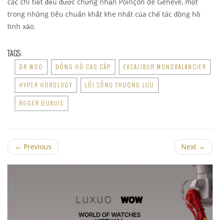
các chi tiết đều được chứng nhận Poinçon de Genève, một
trong những tiêu chuẩn khắt khe nhất của chế tác đồng hồ
tinh xảo.
TAGS:
DR WOO
ĐỒNG HỒ CAO CẤP
EXCALIBUR MONOBALANCIER
HYPER HOROLOGY
LỐI SỐNG THƯỢNG LƯU
ROGER DUBUIS
←
Previous
Next
→