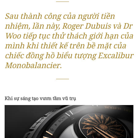
Sau thành công của người tiền
nhiệm, lần này, Roger Dubuis và Dr
Woo tiếp tục thử thách giới hạn của
mình khi thiết kế trên bề mặt của
chiếc đồng hồ biểu tượng Excalibur
Monobalancier.
Khi sự sáng tạo vươn tầm vũ trụ