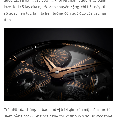
được tạo ra bằng các đường, khối và chấm được khắc bằng
laze. Khi cổ tay của người đeo chuyển động, chi tiết này cũng
sẽ quay liên tục, làm ta liên tưởng đến quỹ đạo của các hành
tinh.
Trái đất của chúng ta bao phủ vị trí 4 giờ trên mặt số, được tô
điểm bằng các đường nét nghệ thuật tinh xảo do Dr Woo thiết