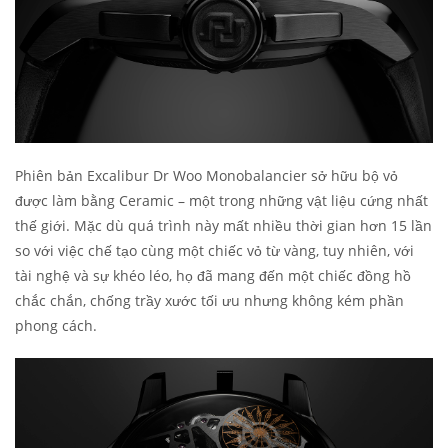
Phiên bản Excalibur Dr Woo Monobalancier sở hữu bộ vỏ
được làm bằng Ceramic – một trong những vật liệu cứng nhất
thế giới. Mặc dù quá trình này mất nhiều thời gian hơn 15 lần
so với việc chế tạo cùng một chiếc vỏ từ vàng, tuy nhiên, với
tài nghệ và sự khéo léo, họ đã mang đến một chiếc đồng hồ
chắc chắn, chống trầy xước tối ưu nhưng không kém phần
phong cách.