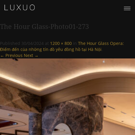
The Hour Glass-Photo01-273
Published
30/04/2024
at
1200 × 800
in
The Hour Glass Opera:
Điểm đến của những tín đồ yêu đồng hồ tại Hà Nội
.
← Previous
Next →