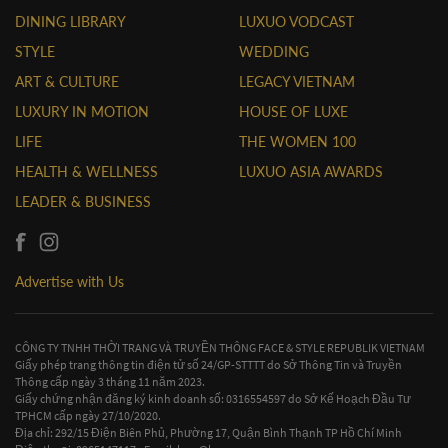
DINING LIBRARY
LUXUO VODCAST
STYLE
WEDDING
ART & CULTURE
LEGACY VIETNAM
LUXURY IN MOTION
HOUSE OF LUXE
LIFE
THE WOMEN 100
HEALTH & WELLNESS
LUXUO ASIA AWARDS
LEADER & BUSINESS
Advertise with Us
CÔNG TY TNHH THỜI TRANG VÀ TRUYỀN THÔNG FACE & STYLE REPUBLIK VIETNAM
Giấy phép trang thông tin điện tử số 24/GP-STTTT do Sở Thông Tin và Truyền
Thông cấp ngày 3 tháng 11 năm 2023.
Giấy chứng nhận đăng ký kinh doanh số: 0316554597 do Sở Kế Hoạch Đầu Tư
TPHCM cấp ngày 27/10/2020.
Địa chỉ: 292/15 Điện Biên Phủ, Phường 17, Quận Bình Thạnh TP Hồ Chí Minh