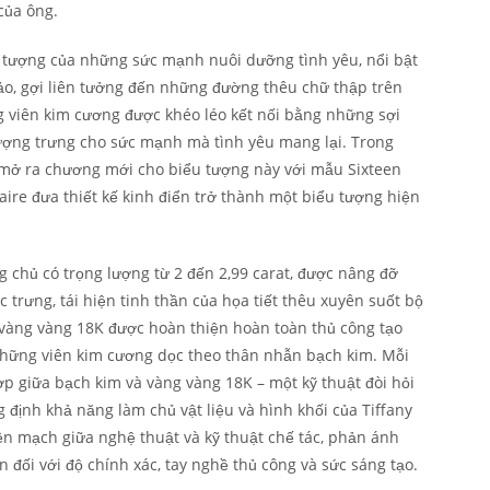
 của ông.
u tượng của những sức mạnh nuôi dưỡng tình yêu, nổi bật
xảo, gợi liên tưởng đến những đường thêu chữ thập trên
 viên kim cương được khéo léo kết nối bằng những sợi
 tượng trưng cho sức mạnh mà tình yêu mang lại. Trong
c mở ra chương mới cho biểu tượng này với mẫu Sixteen
taire đưa thiết kế kinh điển trở thành một biểu tượng hiện
chủ có trọng lượng từ 2 đến 2,99 carat, được nâng đỡ
 trưng, tái hiện tinh thần của họa tiết thêu xuyên suốt bộ
g vàng vàng 18K được hoàn thiện hoàn toàn thủ công tạo
hững viên kim cương dọc theo thân nhẫn bạch kim. Mỗi
hợp giữa bạch kim và vàng vàng 18K – một kỹ thuật đòi hỏi
g định khả năng làm chủ vật liệu và hình khối của Tiffany
iền mạch giữa nghệ thuật và kỹ thuật chế tác, phản ánh
 đối với độ chính xác, tay nghề thủ công và sức sáng tạo.