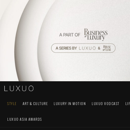
STYLE
ART & CULTURE
LUXURY IN MOTION
LUXUO VODCAST
LI
LUXUO ASIA AWARDS