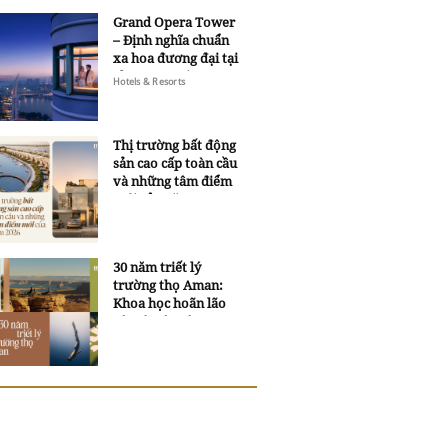
Grand Opera Tower
– Định nghĩa chuẩn
xa hoa đương đại tại
Sheraton Saigon
Hotels & Resorts
Grand Opera Hotel
Thị trường bất động
sản cao cấp toàn cầu
và những tâm điểm
mới của năm 2026
30 năm triết lý
trường thọ Aman:
Khoa học hoãn lão
và trí tuệ ngàn xưa