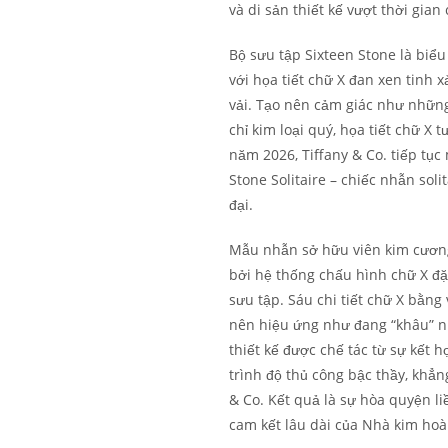
và di sản thiết kế vượt thời gian
Bộ sưu tập Sixteen Stone là biể
với họa tiết chữ X đan xen tinh 
vải. Tạo nên cảm giác như những
chỉ kim loại quý, họa tiết chữ X
năm 2026, Tiffany & Co. tiếp tụ
Stone Solitaire – chiếc nhẫn soli
đại.
Mẫu nhẫn sở hữu viên kim cương 
bởi hệ thống chấu hình chữ X đặc
sưu tập. Sáu chi tiết chữ X bằn
nên hiệu ứng như đang “khâu” n
thiết kế được chế tác từ sự kết 
trình độ thủ công bậc thầy, khẳn
& Co. Kết quả là sự hòa quyện l
cam kết lâu dài của Nhà kim hoàn