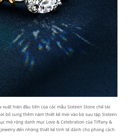
 xuất hiện đầu tiên của các mẫu Sixteen Stone chế tác
hời bổ sung thêm năm thiết kế mới vào bộ sưu tập Sixteen
tục mở rộng danh mục Love & Celebration của Tiffany &
gh Jewelry đến những thiết kế tinh tế dành cho phong cách