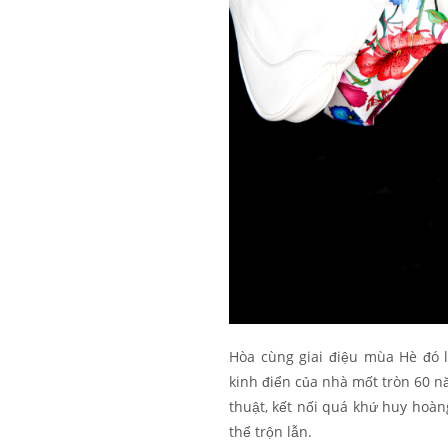
Hòa cùng giai điệu mùa Hè đó là
kinh điển của nhà mốt tròn 60 n
thuật, kết nối quá khứ huy hoàn
thể trộn lẫn.