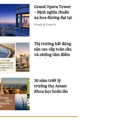
Grand Opera Tower
– Định nghĩa chuẩn
xa hoa đương đại tại
Sheraton Saigon
Hotels & Resorts
Grand Opera Hotel
Thị trường bất động
sản cao cấp toàn cầu
và những tâm điểm
mới của năm 2026
30 năm triết lý
trường thọ Aman:
Khoa học hoãn lão
và trí tuệ ngàn xưa