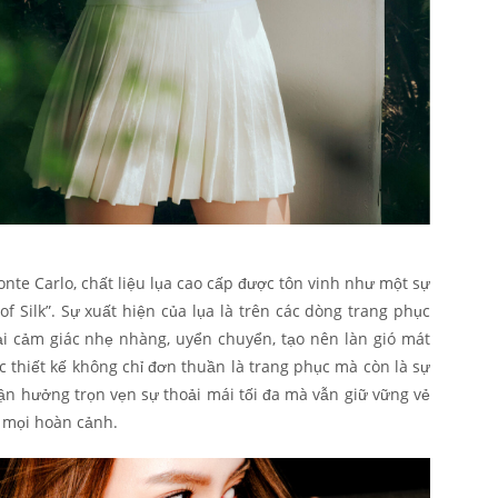
nte Carlo, chất liệu lụa cao cấp được tôn vinh như một sự
 of Silk”. Sự xuất hiện của lụa là trên các dòng trang phục
i cảm giác nhẹ nhàng, uyển chuyển, tạo nên làn gió mát
c thiết kế không chỉ đơn thuần là trang phục mà còn là sự
tận hưởng trọn vẹn sự thoải mái tối đa mà vẫn giữ vững vẻ
g mọi hoàn cảnh.