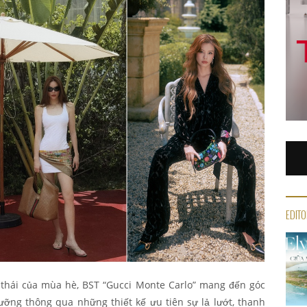
EDITO
 thái của mùa hè, BST “Gucci Monte Carlo” mang đến góc
ỡng thông qua những thiết kế ưu tiên sự lả lướt, thanh