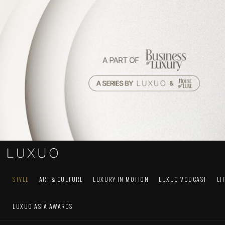
STYLE
ART & CULTURE
LUXURY IN MOTION
LUXUO VODCAST
LI
LUXUO ASIA AWARDS