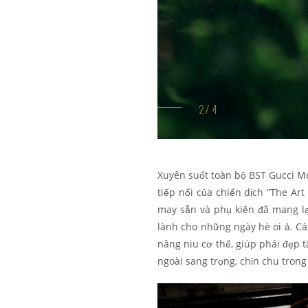
Xuyên suốt toàn bộ BST Gucci Mo
tiếp nối của chiến dịch “The Art
may sẵn và phụ kiện đã mang lạ
lành cho những ngày hè oi ả. Cá
nâng niu cơ thể, giúp phái đẹp 
ngoài sang trọng, chỉn chu tron