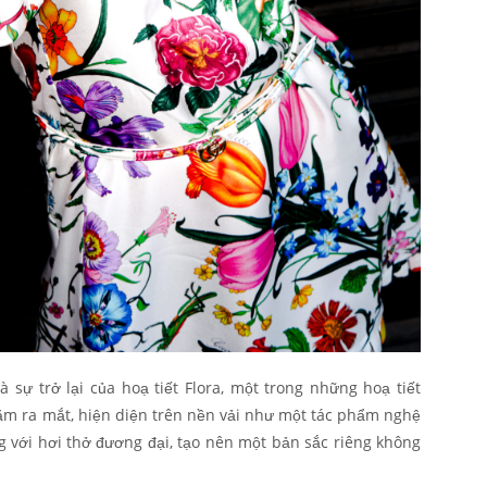
 sự trở lại của hoạ tiết Flora, một trong những hoạ tiết
ăm ra mắt, hiện diện trên nền vải như một tác phẩm nghệ
g với hơi thở đương đại, tạo nên một bản sắc riêng không